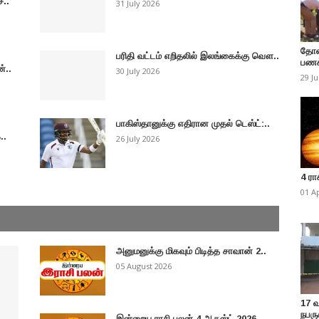
ச..
31 July 2026
தோண
பரிதி வட்டம் எறிதலில் இலங்கைக்கு வௌ..
பணக
்..
30 July 2026
29 J
பாகிஸ்தானுக்கு எதிரான முதல் டெஸ்ட்:..
..
26 July 2026
4 ரா
01 A
அனுமனுக்கு மிகவும் பிடித்த சாவான் 2..
05 August 2026
17 
நபருக
இன்றைய ராசி பலன் 4 ஆகஸ்ட் 2026