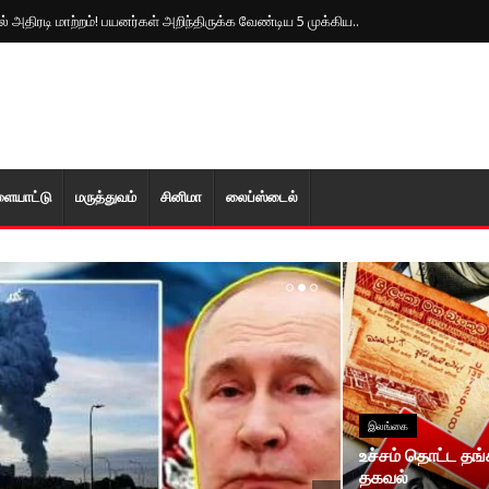
 அதிரடி மாற்றம்! பயனர்கள் அறிந்திருக்க வேண்டிய 5 முக்கிய..
ளையாட்டு
மரு‌த்துவ‌ம்
சினிமா
லைப்ஸ்டைல்
இலங்கை
உச்சம் தொட்ட தங
தகவல்