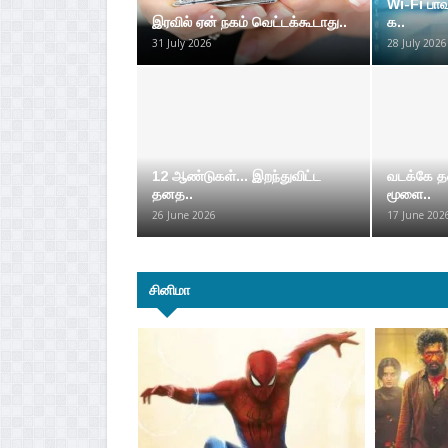
Wi-Fi பா
இரவில் ஏன் நகம் வெட்டக்கூடாது..
க..
31 July 2026
28 July 2026
12 ஆண்டுகள்... இறந்துவிட்ட
வடக்கே தல
தனத..
மூளை..
26 June 2026
17 June 202
சினிமா