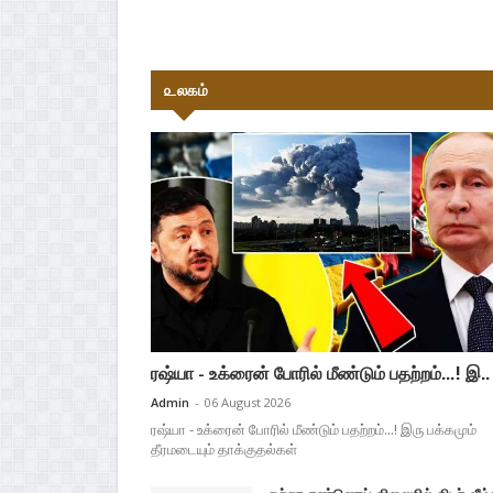
௨லகம்
ரஷ்யா - உக்ரைன் போரில் மீண்டும் பதற்றம்...! இ..
Admin
-
06 August 2026
ரஷ்யா - உக்ரைன் போரில் மீண்டும் பதற்றம்...! இரு பக்கமும்
தீரமடையும் தாக்குதல்கள்