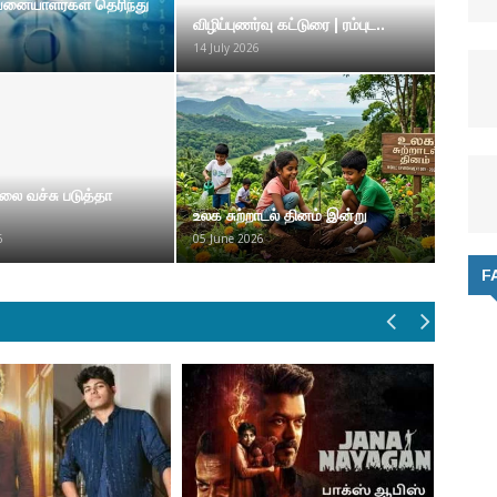
வனையாளர்கள் தெரிந்து
விழிப்புணர்வு கட்டுரை | ரம்புட..
14 July 2026
ை வச்சு படுத்தா
உலக சுற்றாடல் தினம் இன்று
6
05 June 2026
F