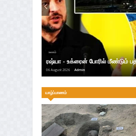
உலகம்
ரஷ்யா - உக்ரைன் போரில் மீண்டும் பதற
06 August 2026
Admin
யாழ்ப்பாணம்