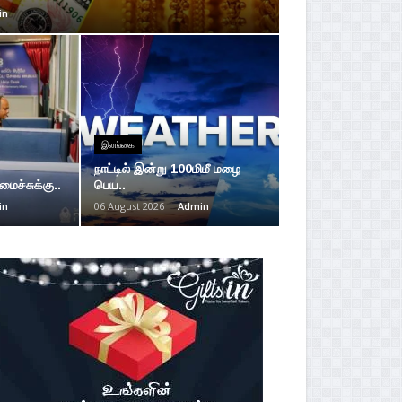
in
இலங்கை
நாட்டில் இன்று 100மிமீ மழை
மைச்சுக்கு..
பெய..
in
06 August 2026
Admin