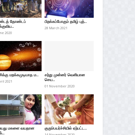
்டத் தோண்டப்
பிறக்கப்போகும் தமிழ் புத்..
்குவிய..
28 March 2021
une 2020
சிக்கு மறக்கமுடியாத ம..
சற்று முன்னர் வெளியான
செய..
pril 2021
01 November 2020
வயது மகளை வயதான
குருபெயர்ச்சியில் ஏற்பட்ட..
்..
14 November 2020