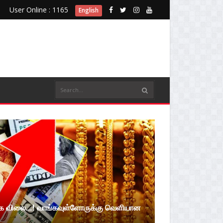
User Online : 1165
English
்க விலை...! வாங்கவுள்ளோருக்கு வெளியான