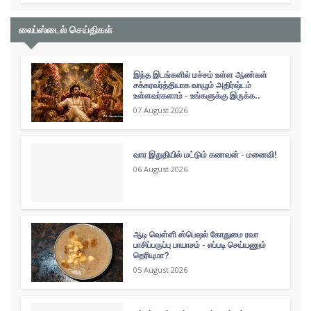
லைப்ஸ்டைல் செய்திகள்
இந்த இடங்களில் மச்சம் உள்ள ஆண்கள்
சக்கரவர்த்தியாக வாழும் அதிர்ஷ்டம்
உள்ளவர்களாம் - உங்களுக்கு இருக்க..
07 August 2026
வார இறுதியில் மட்டும் கணவன் - மனைவி!
06 August 2026
ஆடி வெள்ளி ஸ்பெஷல் கோதுமை ரவா
பாசிப்பருப்பு பாயாசம் - எப்படி செய்யணும்
தெரியுமா?
05 August 2026