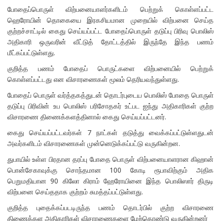
போதைப்பொருள் விற்பனையாளர்களிடம் பெற்றுக் கொள்ளப்பட்ட
ஹெரோயின் தொகையை இரகசியமான முறையில் விற்பனை செய்த
குற்றச்சாட்டில் கைது செய்யப்பட்ட போதைப்பொருள் தடுப்பு பிரிவு பொலிஸ்
அதிகாரி ஒருவரின் வீட்டுத் தோட்டத்தில் இருந்தே இந்த பணம்
மீட்கப்பட்டுள்ளது.
குறித்த பணம் போதைப் பொருட்களை விற்பனையில் பெற்றுக்
கொள்ளப்பட்டது என விசாரணைகள் மூலம் தெரியவந்துள்ளது.
போதைப் பொருள் வர்த்தகத்துடன் தொடர்புடைய பொலிஸ் போதை பொருள்
தடுப்பு பிரிவின் உப பொலிஸ் பரிசோதகர் உட்பட ஐந்து அதிகாரிகள் குற்ற
விசாரணை திணைக்களத்தினால் கைது செய்யப்பட்டனர்.
கைது செய்யப்பட்டவர்கள் 7 நாட்கள் தடுத்து வைக்கப்பட்டுள்ளதுடன்
அவர்களிடம் விசாரணைகள் முன்னெடுக்கப்பட்டு வருகின்றன.
துபாயில் உள்ள பிரதான தரப்பு போதை பொருள் விற்பனையாளரான கிஹான்
பொன்சேகாவுக்கு சொந்தமான 100 கோடி ரூபாவிற்கும் அதிக
பெறுமதியான 90 கிலோ கிராம் ஹேரோயினை இந்த பொலிஸார் திருடி
விற்பனை செய்ததாக குற்றம் சுமத்தப்பட்டுள்ளது.
குறித்த புதைக்கப்படடிருந்த பணம் தொடர்பில் குற்ற விசாரணை
திணைக்கள அதிகாரிகள் விசாரணைகளை மேற்கொண்டு வருகின்றனர்