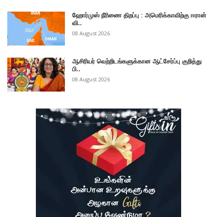
ஹோர்முஸ் நீரிணை திறப்பு : அமெரிக்காவிற்கு ஈரான்
வி..
08 August 2026
ஆசிரியர் வெற்றிடங்களுக்கான ஆட்சேர்ப்பு குறித்து
பி..
08 August 2026