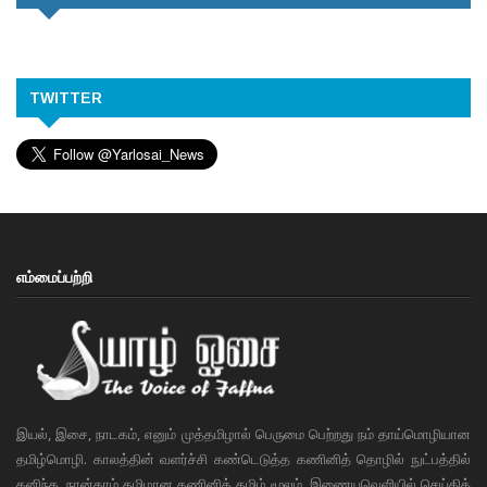
TWITTER
எம்மைப்பற்றி
இயல், இசை, நாடகம், எனும் முத்தமிழால் பெருமை பெற்றது நம் தாய்மொழியான
தமிழ்மொழி. காலத்தின் வளர்ச்சி கண்டெடுத்த கணினித் தொழில் நுட்பத்தில்
கனிந்த, நான்காம் தமிழான கணினித் தமிழ் மூலம், இணையவெளியில் செய்தித்