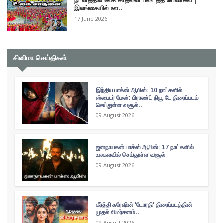
நடனத்தில் உலக சாதனை படைத்த பெண்கள் |
இலங்கையில் உள..
17 June 2026
சினிமா செய்திகள்
இந்திய பாக்ஸ் ஆபிஸ்: 10 நாட்களில்
ஸ்பைடர் மேன்: பிராண்ட் நியூ டே திரைப்படம்
செய்துள்ள வசூல்..
09 August 2026
ஜனநாயகன் பாக்ஸ் ஆபிஸ்: 17 நாட்களில்
உலகளவில் செய்துள்ள வசூல்
09 August 2026
கீர்த்தி சுரேஷின் 'டோரதி' திரைப்படத்தின்
முதல் விமர்சனம்..
09 August 2026