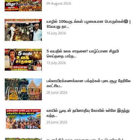
09 August 2026
யாழில் 100வருடங்கள் பழமையான பொருள்கள்😱 |
81வயது தா..
16 July 2026
5 வயதில் உலக சாதனை! யாழ்ப்பாண சிறுமி
செய்ததை பார்த..
13 July 2026
பல்லாயிரக்கணக்கான பக்தர்கள் புடைசூழ தேரிலே
காட்சிய..
28 June 2026
வாயில் பூவுடன் நயினாதீவு கோவில் உள்ளே இருந்து
வந்த..
26 June 2026