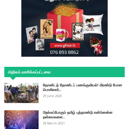
அதிகம் வாசிக்கப்பட்டவை
தோண்டத் தோண்டப் பணக்குவியல்! மிரண்டு போன
பொலிஸார்..
29 June 2020
பிறக்கப்போகும் தமிழ் புத்தாண்டு என்னென்ன
நன்மைகளை..
28 March 2021