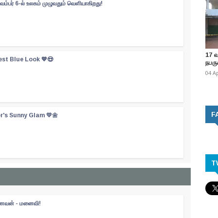
வம்பர் 6-ல் உலகம் முழுவதும் வெளியாகிறது!
17 
est Blue Look 💙😍
நபருக
04 A
F
er's Sunny Glam 💛🌼
T
 கணவன் - மனைவி!