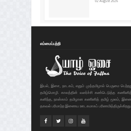
02 August 2026
எம்மைப்பற்றி
இயல், இசை, நாடகம், எனும் முத்தமிழால் பெருமை பெற்ற
தமிழ்மொழி. காலத்தின் வளர்ச்சி கண்டெடுத்த கணினித் 
கனிந்த, நான்காம் தமிழான கணினித் தமிழ் மூலம், இண
தகவல் பரிமாற்ற இணைய ஊடகமாகப் பரிணமித்திருக்கிறது