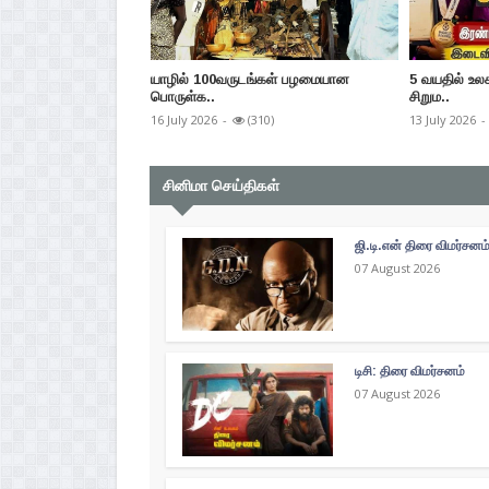
யாழில் 100வருடங்கள் பழமையான
5 வயதில் உ
பொருள்க..
சிறும..
16 July 2026
-
(310)
13 July 2026
-
சினிமா செய்திகள்
ஜி.டி.என் திரை விமர்சனம
07 August 2026
டிசி: திரை விமர்சனம்
07 August 2026