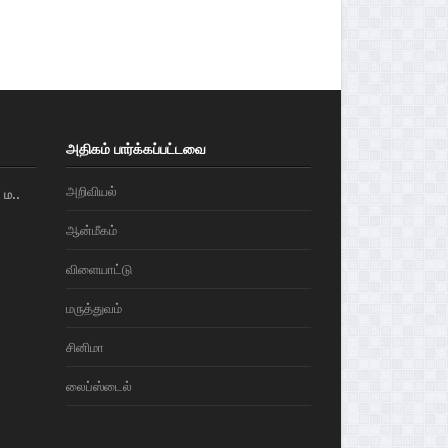
அதிகம் பார்க்கப்பட்டவை
அறிவியல்
ம..
ஆன்மீகம்
விளையாட்டு
மரு‌த்துவ‌ம்
சினிமா
லைப்ஸ்டைல்