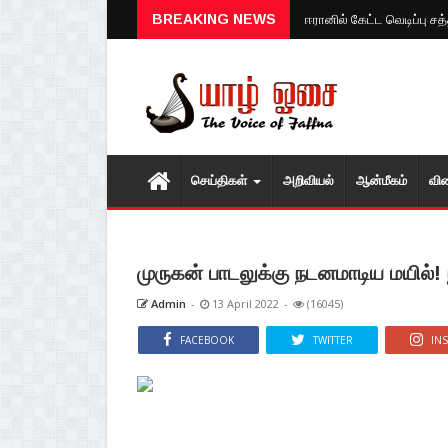
BREAKING NEWS
ஈரானில் கேட்ட வெடிப்பு ச
செய்திகள்
அறிவியல்
ஆன்மீகம்
வி
முருகன் பாடலுக்கு நடனமாடிய மயில்! 
Admin
-
13 April 2022
-
(16045)
FACEBOOK
TWITTER
IN