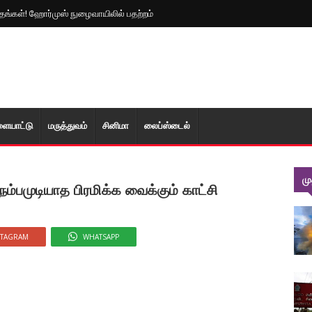
த்தங்கள்! ஹோர்முஸ் நுழைவாயிலில் பதற்றம்
ளையாட்டு
மரு‌த்துவ‌ம்
சினிமா
லைப்ஸ்டைல்
ம
நம்பமுடியாத பிரமிக்க வைக்கும் காட்சி
STAGRAM
WHATSAPP