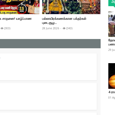
அத
லக சாதனை! யாழ்ப்பாண
பல்லாயிரக்கணக்கான பக்தர்கள்
வாயில் ப
புடைசூழ..
26 June 
(303)
28 June 2026
-
(343)
தோண
பணக
29 J
்
4 ரா
01 A