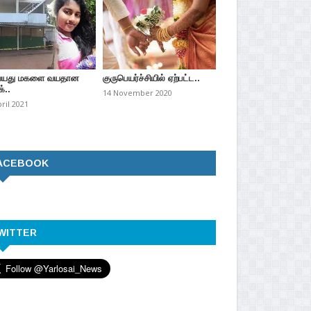
வயது மகளை வயதான
குருபெயர்ச்சியில் ஏற்பட்ட..
்..
14 November 2020
pril 2021
ACEBOOK
WITTER