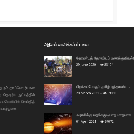
அதிகம் வாசிக்கப்பட்டவை
தோண்டத் தோண்டப் பணக்குவியல்! 
29 June 2020
-
83104
பிறக்கப்போகும் தமிழ் புத்தாண்ட..
து நம் தாய்மொழியான
28 March 2021
-
69810
தொழில் நுட்பத்தில்
ையவெளியில் செய்தித்
 யாழ்ஓசை.
4 ராசிக்கு மறக்கமுடியாத மாதமாக..
01 April 2021
-
67072