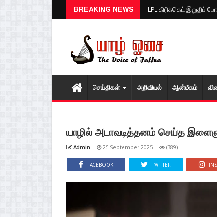
மழை பொழியும் வானம்... சீற
BREAKING NEWS
செய்திகள்
அறிவியல்
ஆன்மீகம்
வி
யாழில் அடாவடித்தனம் செய்த இளைஞனுக
Admin
-
25 September 2025
-
(389)
FACEBOOK
TWITTER
IN