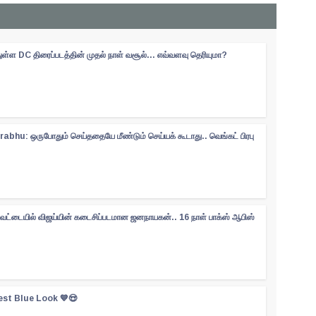
ள்ள DC திரைப்படத்தின் முதல் நாள் வசூல்... எவ்வளவு தெரியுமா?
abhu: ஒருபோதும் செய்ததையே மீண்டும் செய்யக் கூடாது.. வெங்கட் பிரபு
ேட்டையில் விஜய்யின் கடைசிப்படமான ஜனநாயகன்.. 16 நாள் பாக்ஸ் ஆபிஸ்
est Blue Look 💙😍