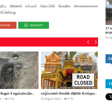
தடுப்பு பிரிவினர் சம்பவம் தொடர்பில் மேலதிக விசாரணைகளை
ிட்டுள்ளது.
STAGRAM
WHATSAPP
17 
நபருக
04 A
F
T
மேலும் 8 எலும்புக்கூடுக..
யாழ்ப்பாணம் கோவில் வீதியில் போக்குவ..
யாழ்ப்ப
வ..
6
-
(135)
05 August 2026
-
(179)
04 Augus