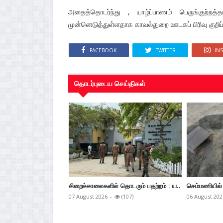
அதைத்தொடர்ந்து , யாழ்ப்பாணம் பெருங்குற்றத்
முன்னெடுத்துள்ளதாக காவல்துறை ஊடகப் பிரிவு குறிப்ப
FACEBOOK
TWITTER
IN
தொடர்புடைய செய்திகள்
சிறைச்சாலைகளில் தொடரும் பதற்றம் : ய..
செம்மணியில் 
07 August 2026
-
(107)
06 August 202