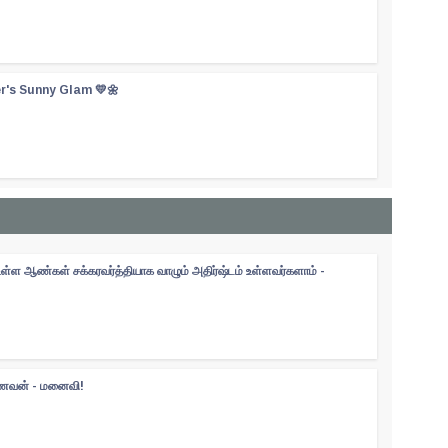
er's Sunny Glam 💛🌼
உள்ள ஆண்கள் சக்கரவர்த்தியாக வாழும் அதிர்ஷ்டம் உள்ளவர்களாம் -
 கணவன் - மனைவி!