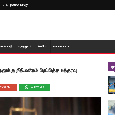
ிப்பாயும் அலைகள்... விடுக்கப்பட்டுள்ள எச்சரிக்கை!
ளையாட்டு
மரு‌த்துவ‌ம்
சினிமா
லைப்ஸ்டைல்
ம
்கு நீதிமன்றம் பிறப்பித்த உத்தரவு
STAGRAM
WHATSAPP