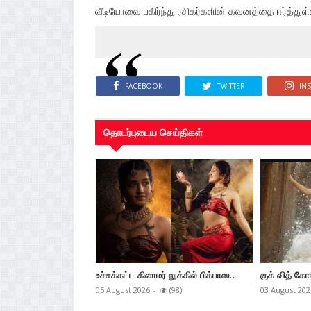
வீடியோவை பகிர்ந்து ரசிகர்களின் கவனத்தை ஈர்த்துள்ள
FACEBOOK
TWITTER
IN
தொடர்புடைய செய்திகள்
உச்சக்கட்ட கிளாமர் லுக்கில் பிக்பாஸ..
குக் வித் கோ
05 August 2026
-
(98)
03 August 202