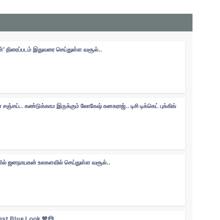
ன்' திரைப்படம் இதுவரை செய்துள்ள வசூல்..
சஞ்சய்.. கண்டுக்காம இருக்கும் லோகேஷ் கனகராஜ்.. டிசி டிக்கெட் புக்கிங்
களில் ஜனநாயகன் உலகளவில் செய்துள்ள வசூல்..
est Blue Look 💙😍