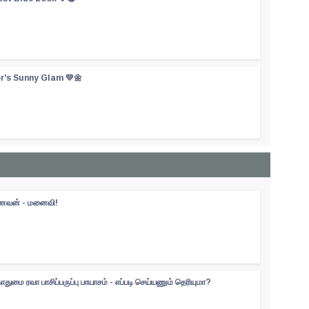
er's Sunny Glam 💛🌼
 கணவன் - மனைவி!
ுமை ரவா பாசிப்பருப்பு பாயாசம் - எப்படி செய்யணும் தெரியுமா?