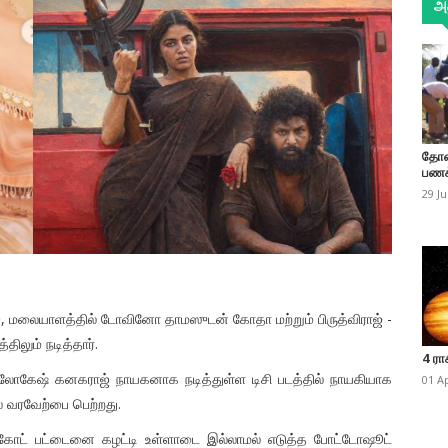
அத
தோண
பணக
29 J
ோஜு, மலையாளத்தில் டோவினோ தாமஸுடன் கோதா மற்றும் பிருத்விராஜ் -
ிலும் நடித்தார்.
4 ரா
 லோகேஷ் கனகராஜ் நாயகனாக நடித்துள்ள டிசி படத்தில் நாயகியாக
01 A
ல்ல வரவேற்பை பெற்றது.
 கோட் பட்டைனை கழட்டி உள்ளாடை இல்லாமல் எடுத்த போட்டோஷூட்