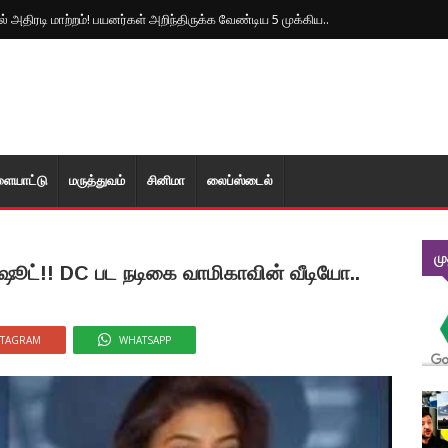
 அதிரடி மாற்றம்! பயனர்கள் அறிந்திருக்க வேண்டிய 5 முக்கிய..
ளையாட்டு
மரு‌த்துவ‌ம்
சினிமா
லைப்ஸ்டைல்
ம
ூட்!! DC பட நடிகை வாமிகாவின் வீடியோ..
STAGRAM
WHATSAPP