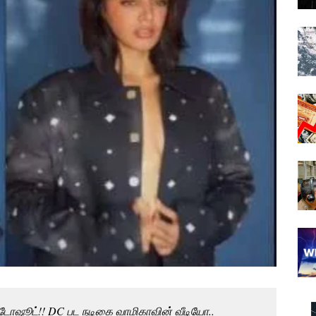
டோஷூட்!! DC பட நடிகை வாமிகாவின் வீடியோ..