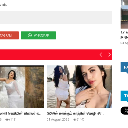
ார்.
17 
STAGRAM
WHATSAPP
நபருக
04 A
F
T
மாளி கெமியின் கிளாமர் ல..
டூபீஸில் கலக்கும் காற்றின் மொழி சீர..
தபாஹி ப
6
-
(119)
01 August 2026
-
(144)
31 July 2