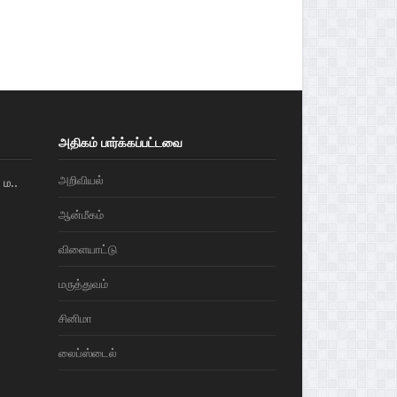
அதிகம் பார்க்கப்பட்டவை
அறிவியல்
ம..
ஆன்மீகம்
விளையாட்டு
மரு‌த்துவ‌ம்
சினிமா
லைப்ஸ்டைல்