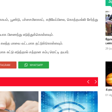
அத
ங்காயம், பூண்டு, பச்சைமிளகாய், கறிவேப்பிலை, கொத்தமல்லி சேர்த்து
ட்டியாக பிணைந்து எடுத்துக்கொள்ளவும்.
தோண
ல் கலந்த மாவை வட்டமாக தட்டுக்கொள்ளவும்.
பணக
29 J
சுட்டு எடுத்தால் சத்தான கம்பு ரொட்டி தயார்.
STAGRAM
WHATSAPP
4 ரா
01 A