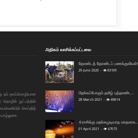
அதிகம் வாசிக்கப்பட்டவை
தோண்டத் தோண்டப் பணக்குவியல்! 
29 June 2020
-
83109
பிறக்கப்போகும் தமிழ் புத்தாண்ட..
து நம் தாய்மொழியான
28 March 2021
-
69814
தொழில் நுட்பத்தில்
ையவெளியில் செய்தித்
 யாழ்ஓசை.
4 ராசிக்கு மறக்கமுடியாத மாதமாக..
01 April 2021
-
67073