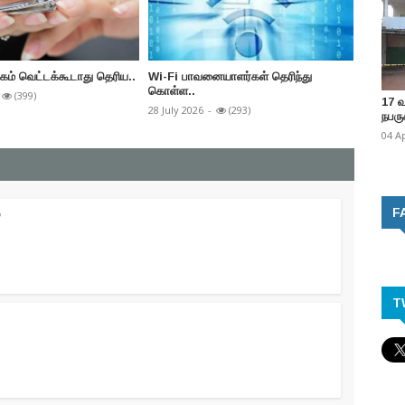
கம் வெட்டக்கூடாது தெரிய..
Wi-Fi பாவனையாளர்கள் தெரிந்து
விழிப்புண
கொள்ள..
(399)
14 July 2
17 
28 July 2026
-
(293)
நபருக
04 A
F
்
T