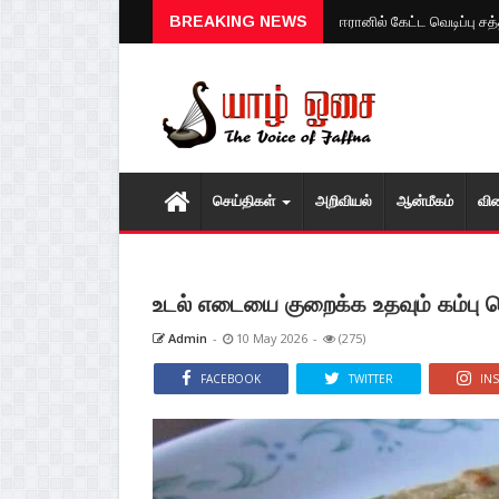
BREAKING NEWS
ஈரானில் கேட்ட வெடிப்பு ச
செய்திகள்
அறிவியல்
ஆன்மீகம்
வி
உடல் எடையை குறைக்க உதவும் கம்பு ரொ
Admin
-
10 May 2026
-
(275)
FACEBOOK
TWITTER
IN