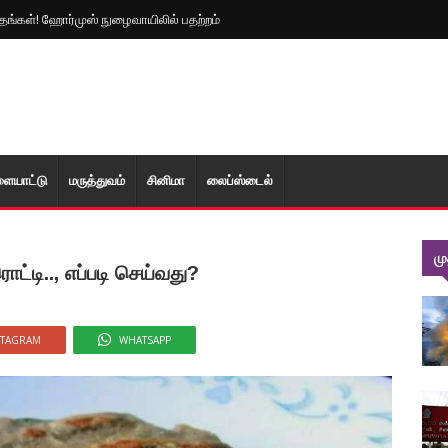
த்தங்கள்! ஹோர்முஸ் நுழைவாயிலில் பதற்றம்
ளையாட்டு
மரு‌த்துவ‌ம்
சினிமா
லைப்ஸ்டைல்
ம
ட்டி.., எப்படி செய்வது?
STAGRAM
WHATSAPP