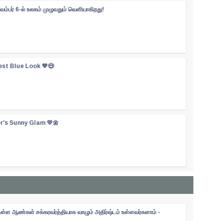
வம்பர் 6-ல் உலகம் முழுவதும் வெளியாகிறது!
est Blue Look 💙😍
er's Sunny Glam 💛🌼
உள்ள ஆண்கள் சக்கரவர்த்தியாக வாழும் அதிர்ஷ்டம் உள்ளவர்களாம் -