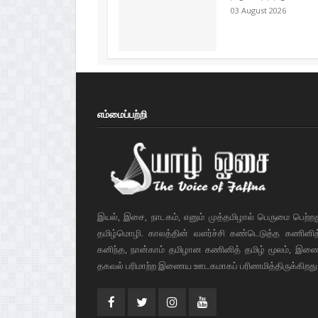
03 August 2026
எம்மைப்பற்றி
இயல், இசை, நாடகம், எனும் முத்தமிழால் பெருமை பெற்ற
தமிழ்மொழி. காலத்தின் வளர்ச்சி கண்டெடுத்த கணினித் 
கனிந்த, நான்காம் தமிழான கணினித் தமிழ் மூலம், இண
தகவல் பரிமாற்ற இணைய ஊடகமாகப் பரிணமித்திருக்கிறது