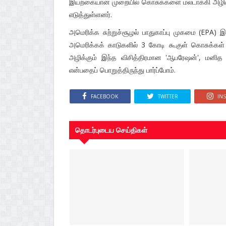
இயற்கையான முறையில் கொசுக்களை மலடாக்கி அழிக்கு
எடுத்துள்ளனர்.
அமெரிக்க சுற்றுச்சூழல் பாதுகாப்பு முகமை (EPA) இ
அமெரிக்கக் காடுகளில் 3 கோடி கூகுள் கொசுக்க
அழிக்கும் இந்த விசித்திரமான 'ஆபரேஷன்', மனித
என்பதைப் பொறுத்திருந்து பார்ப்போம்.
FACEBOOK
TWITTER
IN
தொடர்புடைய செய்திகள்