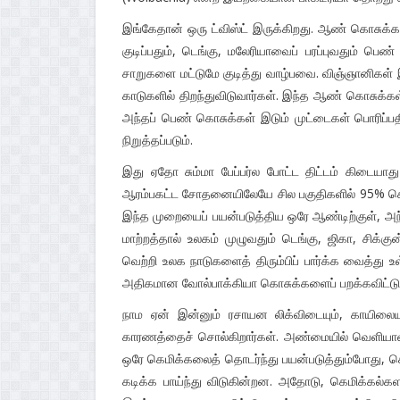
இங்கேதான் ஒரு ட்விஸ்ட் இருக்கிறது. ஆண் கொசுக்க
குடிப்பதும், டெங்கு, மலேரியாவைப் பரப்புவதும் 
சாறுகளை மட்டுமே குடித்து வாழ்பவை. விஞ்ஞானிகள்
காடுகளில் திறந்துவிடுவார்கள். இந்த ஆண் கொசுக
அந்தப் பெண் கொசுக்கள் இடும் முட்டைகள் பொரிப்ப
நிறுத்தப்படும்.
இது ஏதோ சும்மா பேப்பர்ல போட்ட திட்டம் கிடையாத
ஆரம்பகட்ட சோதனையிலேயே சில பகுதிகளில் 95% கொசுக
இந்த முறையைப் பயன்படுத்திய ஒரே ஆண்டிற்குள், அந்
மாற்றத்தால் உலகம் முழுவதும் டெங்கு, ஜிகா, சிக்குன
வெற்றி உலக நாடுகளைத் திரும்பிப் பார்க்க வைத்து 
அதிகமான வோல்பாக்கியா கொசுக்களைப் பறக்கவிட்டுப் ட
நாம ஏன் இன்னும் ரசாயன லிக்விடையும், காயிலையு
காரணத்தைச் சொல்கிறார்கள். அண்மையில் வெளியான ஆ
ஒரே கெமிக்கலைத் தொடர்ந்து பயன்படுத்தும்போது, க
கடிக்க பாய்ந்து விடுகின்றன. அதோடு, கெமிக்கல்க