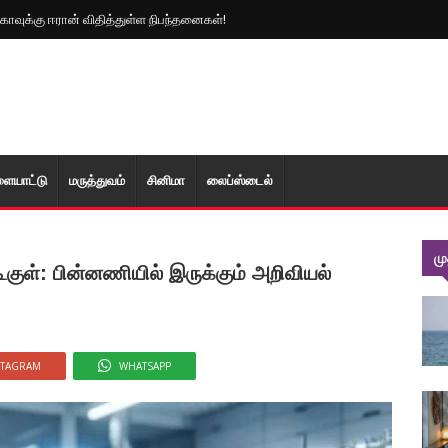
்காவுக்கு ஈரான் விதித்துள்ள நிபந்தனைகள்!
ளையாட்டு
மரு‌த்துவ‌ம்
சினிமா
லைப்ஸ்டைல்
ம
குள்: பின்னணியில் இருக்கும் அறிவியல்
STAGRAM
WHATSAPP