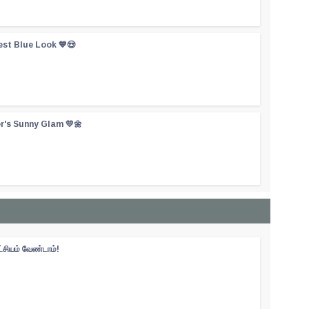
est Blue Look 💙😍
er's Sunny Glam 💛🌼
ட்சியம் வேண்டாம்!