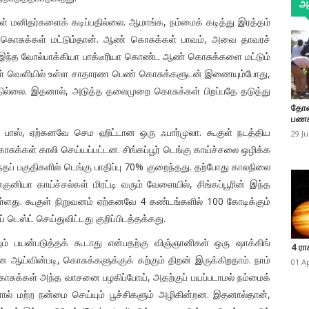
அத
ள் மனிதர்களைக் கடிப்பதில்லை. ஆமாங்க, நம்மைக் கடித்து இரத்தம்
பெண் கொசுக்கள் மட்டும்தான். ஆண் கொசுக்கள் பாவம், அவை தாவரச்
 இந்த வோல்பாக்கியா பாக்டீரியா கொண்ட ஆண் கொசுக்களை மட்டும்
்கள் வெளியில் உள்ள சாதாரண பெண் கொசுக்களுடன் இணையும்போது,
தில்லை. இதனால், அடுத்த தலைமுறை கொசுக்கள் பிறப்பதே தடுத்து
தோண
பணக
ு பாஸ், ஏற்கனவே செம ஹிட்டான ஒரு ஃபார்முலா. கூகுள் நடத்திய
29 J
்கள் காலி செய்யப்பட்டன. சிங்கப்பூர் டெங்கு காய்ச்சலை ஒழிக்க
தப் பகுதிகளில் டெங்கு பாதிப்பு 70% குறைந்தது. தற்போது காலநிலை
்குனியா காய்ச்சல்கள் மிரட்டி வரும் வேளையில், சிங்கப்பூரின் இந்த
உள்ளது. கூகுள் நிறுவனம் ஏற்கனவே 4 கண்டங்களில் 100 கோடிக்கும்
ெஸ்ட் செய்துவிட்டது குறிப்பிடத்தக்கது.
ம் பயன்படுத்தக் கூடாது என்பதற்கு விஞ்ஞானிகள் ஒரு ஷாக்கிங்
4 ரா
ய்வின்படி, கொசுக்களுக்குக் கற்கும் திறன் இருக்கிறதாம். நாம்
01 A
ொசுக்கள் அந்த வாசனை பழகிப்போய், அதற்குப் பயப்படாமல் நம்மைக்
ளால் மற்ற நன்மை செய்யும் பூச்சிகளும் அழிகின்றன. இதனால்தான்,