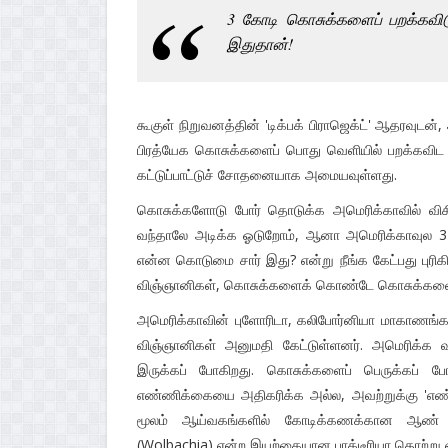
3 கோடி கொசுக்களைப் பறக்கவிடு
இதுதான்!
கூகுள் நிறுவனத்தின் 'டிக்பக் பிராஜெக்ட்' ஆதரவுடன்
பிரத்யேக கொசுக்களைப் பொது வெளியில் பறக்கவிட 
கட்டுப்பாட்டுச் சோதனையாக அமையவுள்ளது.
கொசுக்களோடு போர் தொடுக்க அமெரிக்காவில் விச
வந்தாலே அடிக்க ஓடுறோம், ஆனா அமெரிக்காவுல 3
என்ன கொடுமை சார் இது? என்று நீங்க கேட்பது புரி
விஞ்ஞானிகள், கொசுக்களைக் கொண்டே கொசுக்களை ஒ
அமெரிக்காவின் புளோரிடா, கலிபோர்னியா மாகாணங்களி
விஞ்ஞானிகள் அனுமதி கேட்டுள்ளனர். அமெரிக்க 
இருக்கப் போகிறது. கொசுக்களைப் பெருக்கப் போ
எண்ணிக்கையை அதிகரிக்க அல்ல, அவற்றுக்கு 'எண்ட் க
மூலம் ஆய்வகங்களில் கோடிக்கணக்கான ஆண் கொச
(Wolbachia) என்ற இயற்கையான பாக்டீரியா தொற்று ஏற