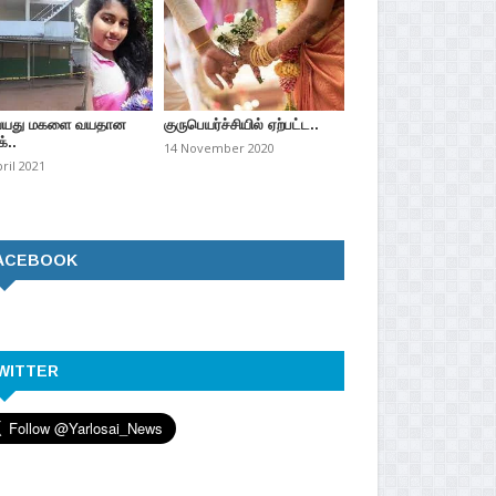
வயது மகளை வயதான
குருபெயர்ச்சியில் ஏற்பட்ட..
்..
14 November 2020
pril 2021
ACEBOOK
WITTER