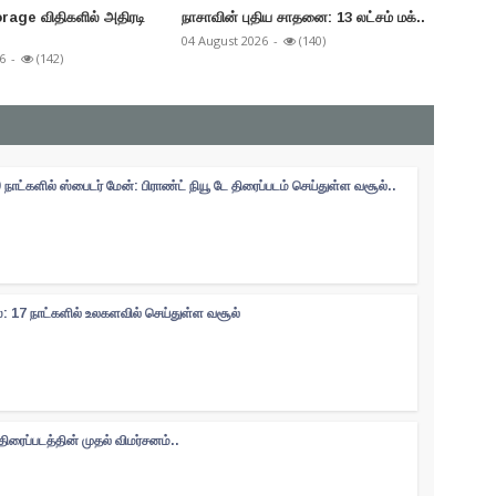
age விதிகளில் அதிரடி
நாசாவின் புதிய சாதனை: 13 லட்சம் மக்..
நாளை ந
ராக..
04 August 2026
-
(140)
6
-
(142)
04 Augus
 நாட்களில் ஸ்பைடர் மேன்: பிராண்ட் நியூ டே திரைப்படம் செய்துள்ள வசூல்..
: 17 நாட்களில் உலகளவில் செய்துள்ள வசூல்
' திரைப்படத்தின் முதல் விமர்சனம்..