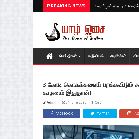
BREAKING NEWS
ஹோர்முஸ் திறப்பு: அமெரிக
செய்திகள்
அறிவியல்
ஆன்மீகம்
வி
3 கோடி கொசுக்களைப் பறக்கவிடும் கூ
காரணம் இதுதான்!
Admin
-
01 June 2026
-
(595)
FACEBOOK
TWITTER
IN