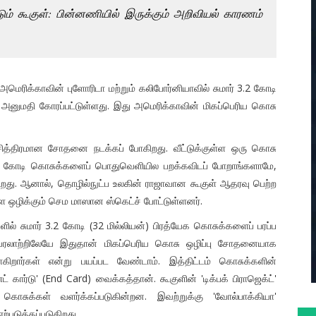
ம் கூகுள்: பின்னணியில் இருக்கும் அறிவியல் காரணம்
, அமெரிக்காவின் புளோரிடா மற்றும் கலிபோர்னியாவில் சுமார் 3.2 கோடி
அனுமதி கோரப்பட்டுள்ளது. இது அமெரிக்காவின் மிகப்பெரிய கொசு
ித்திரமான சோதனை நடக்கப் போகிறது. வீட்டுக்குள்ள ஒரு கொசு
 கோடி கொசுக்களைப் பொதுவெளியில பறக்கவிடப் போறாங்களாமே,
கிறது. ஆனால், தொழில்நுட்ப உலகின் ராஜாவான கூகுள் ஆதரவு பெற்ற
ழிக்கும் செம மாஸான ஸ்கெட்ச் போட்டுள்ளனர்.
ல் சுமார் 3.2 கோடி (32 மில்லியன்) பிரத்யேக கொசுக்களைப் பரப்ப
வரலாற்றிலேயே இதுதான் மிகப்பெரிய கொசு ஒழிப்பு சோதனையாக
கிறார்கள் என்று பயப்பட வேண்டாம். இத்திட்டம் கொசுக்களின்
ார்டு' (End Card) வைக்கத்தான். கூகுளின் 'டிக்பக் பிராஜெக்ட்'
ுக்கள் வளர்க்கப்படுகின்றன. இவற்றுக்கு 'வோல்பாக்கியா'
்படுத்தப்படுகிறது.