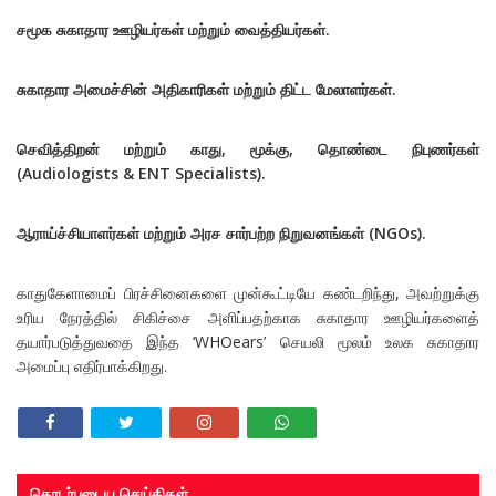
சமூக சுகாதார ஊழியர்கள் மற்றும் வைத்தியர்கள்.
சுகாதார அமைச்சின் அதிகாரிகள் மற்றும் திட்ட மேலாளர்கள்.
செவித்திறன் மற்றும் காது, மூக்கு, தொண்டை நிபுணர்கள்
(Audiologists & ENT Specialists).
ஆராய்ச்சியாளர்கள் மற்றும் அரச சார்பற்ற நிறுவனங்கள் (NGOs).
காதுகேளாமைப் பிரச்சினைகளை முன்கூட்டியே கண்டறிந்து, அவற்றுக்கு
உரிய நேரத்தில் சிகிச்சை அளிப்பதற்காக சுகாதார ஊழியர்களைத்
தயார்படுத்துவதை இந்த ‘WHOears’ செயலி மூலம் உலக சுகாதார
அமைப்பு எதிர்பாக்கிறது.
தொடர்புடைய செய்திகள்