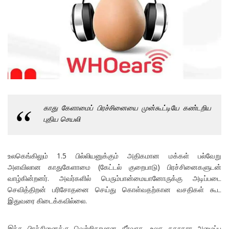
காது கேளாமைப் பிரச்சினையை முன்கூட்டியே கண்டறிய
புதிய செயலி
உலகெங்கிலும் 1.5 பில்லியனுக்கும் அதிகமான மக்கள் பல்வேறு
அளவிலான காதுகேளாமை (கேட்டல் குறைபாடு) பிரச்சினைகளுடன்
வாழ்கின்றனர். அவர்களில் பெரும்பான்மையானோருக்கு அடிப்படை
செவித்திறன் பரிசோதனை செய்து கொள்வதற்கான வசதிகள் கூட
இதுவரை கிடைக்கவில்லை.
இந்த பிரச்சினைக்கு வெற்றிகரமான தீர்வாக, உலக சுகாதார அமைப்பு