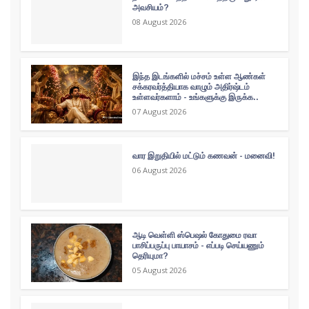
அவசியம்?
08 August 2026
இந்த இடங்களில் மச்சம் உள்ள ஆண்கள்
சக்கரவர்த்தியாக வாழும் அதிர்ஷ்டம்
உள்ளவர்களாம் - உங்களுக்கு இருக்க..
07 August 2026
வார இறுதியில் மட்டும் கணவன் - மனைவி!
06 August 2026
ஆடி வெள்ளி ஸ்பெஷல் கோதுமை ரவா
பாசிப்பருப்பு பாயாசம் - எப்படி செய்யணும்
தெரியுமா?
05 August 2026