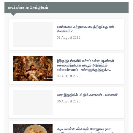
லைப்ஸ்டைல் செய்திகள்
நகங்களை சுத்தமாக வைத்திருப்பது ஏன்
அவசியம்?
08 August 2026
இந்த இடங்களில் மச்சம் உள்ள ஆண்கள்
சக்கரவர்த்தியாக வாழும் அதிர்ஷ்டம்
உள்ளவர்களாம் - உங்களுக்கு இருக்க..
07 August 2026
வார இறுதியில் மட்டும் கணவன் - மனைவி!
06 August 2026
ஆடி வெள்ளி ஸ்பெஷல் கோதுமை ரவா