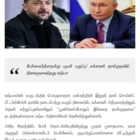
பேச்சுவார்த்தைக்கு புடின் மறுப்பு! உக்ரைன் தாக்குதலில்
நிலைகுலைந்தது ரஷ்யா
ரஷ்யாவின் வருடாந்திர பொருளாதார மன்றத்தின் இறுதி நாள் செயின்ட்
பீட்டர்ஸ்பேர்க் நகரில் நடைபெற்று வரும் நிலையில், உக்ரைன் அந்நகரத்திலும்
அதன் சுற்றுப்புறங்களிலும் "முன்னெப்போதும் இல்லாத தாக்குதலை"
நடத்தியுள்ளதாக ரஷ்ய அதிகாரிகள் தெரிவித்துள்ளனர்.
அதே நேரத்தில், போர் தொடங்கியதிலிருந்து முதல் முறையாக, நகர
ஆளுநர் அலெக்சாண்டர் பெக்லோவ், குடியிருப்பாளர்களை வீட்டிற்குள்
இருக்குமாறு வலியுறுத்தினார்.