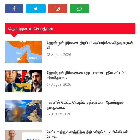
தொடர்புடைய செய்திகள்
ஹோர்முஸ் நீரிணை திறப்பு : அமெரிக்காவிற்கு ஈரான்
வி..
08 August 2026
ஹோர்முஸ் நீரிணையை மூட ஈரான் புதிய சட்டம்!
சர்வதேசக..
07 August 2026
ஈரானில் கேட்ட வெடிப்பு சத்தங்கள்! ஹோர்முஸ்
நுழைவாய..
07 August 2026
மெட்டா நிறுவனத்திற்கு நீதிமன்றம் 567 மில்லியன்
டொல..