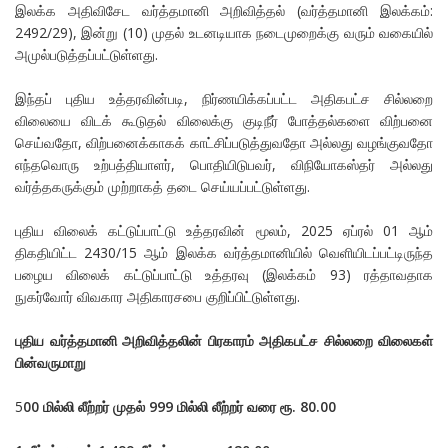
இலக்க அதிவிசேட வர்த்தமானி அறிவித்தல் (வர்த்தமானி இலக்கம்:
2492/29), இன்று (10) முதல் உடனடியாக நடைமுறைக்கு வரும் வகையில்
அமுல்படுத்தப்பட்டுள்ளது.
இந்தப் புதிய உத்தரவின்படி, நிர்ணயிக்கப்பட்ட அதிகபட்ச சில்லறை
விலையை விடக் கூடுதல் விலைக்கு குடிநீர் போத்தல்களை விற்பனை
செய்வதோ, விற்பனைக்காகக் காட்சிப்படுத்துவதோ அல்லது வழங்குவதோ
எந்தவொரு உற்பத்தியாளர், பொதியிடுபவர், விநியோகஸ்தர் அல்லது
வர்த்தகருக்கும் முற்றாகத் தடை செய்யப்பட்டுள்ளது.
புதிய விலைக் கட்டுப்பாட்டு உத்தரவின் மூலம், 2025 ஏப்ரல் 01 ஆம்
திகதியிட்ட 2430/15 ஆம் இலக்க வர்த்தமானியில் வெளியிடப்பட்டிருந்த
பழைய விலைக் கட்டுப்பாட்டு உத்தரவு (இலக்கம் 93) ரத்தாவதாக
நுகர்வோர் விவகார அதிகாரசபை குறிப்பிட்டுள்ளது.
புதிய வர்த்தமானி அறிவித்தலின் பிரகாரம் அதிகபட்ச சில்லறை விலைகள்
பின்வருமாறு
5
00 மில்லி லீற்றர் முதல் 999 மில்லி லீற்றர் வரை ரூ. 80.00