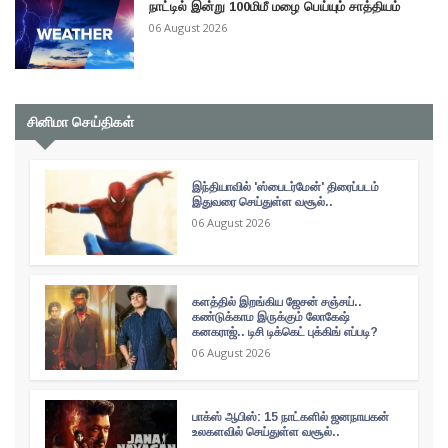
நாட்டில் இன்று 100மிமீ மழை பெய்யும் சாத்தியம்
06 August 2026
சினிமா செய்திகள்
இந்தியாவில் 'ஸ்பைடர்மேன்' திரைப்படம்
இதுவரை செய்துள்ள வசூல்..
06 August 2026
களத்தில் இறங்கிய ஜேசன் சஞ்சய்..
கண்டுக்காம இருக்கும் லோகேஷ்
கனகராஜ்.. டிசி டிக்கெட் புக்கிங் எப்படி?
06 August 2026
பாக்ஸ் ஆபிஸ்: 15 நாட்களில் ஜனநாயகன்
உலகளவில் செய்துள்ள வசூல்..