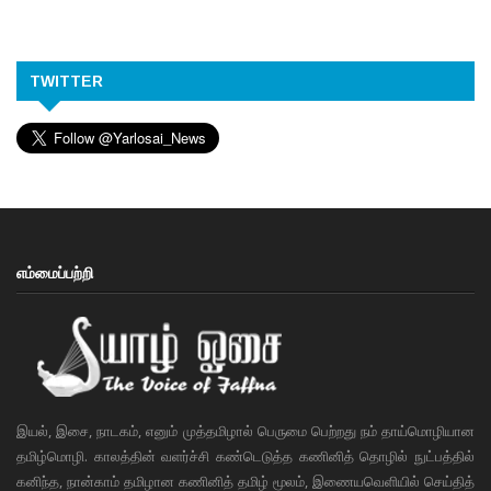
TWITTER
எம்மைப்பற்றி
இயல், இசை, நாடகம், எனும் முத்தமிழால் பெருமை பெற்றது நம் தாய்மொழியான
தமிழ்மொழி. காலத்தின் வளர்ச்சி கண்டெடுத்த கணினித் தொழில் நுட்பத்தில்
கனிந்த, நான்காம் தமிழான கணினித் தமிழ் மூலம், இணையவெளியில் செய்தித்