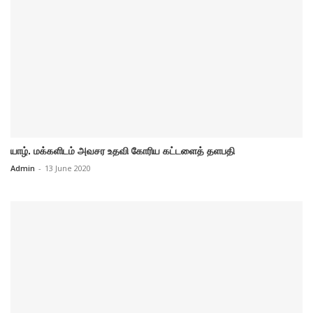
யாழ். மக்களிடம் அவசர உதவி கோரிய கட்டளைத் தளபதி
Admin
-
13 June 2020