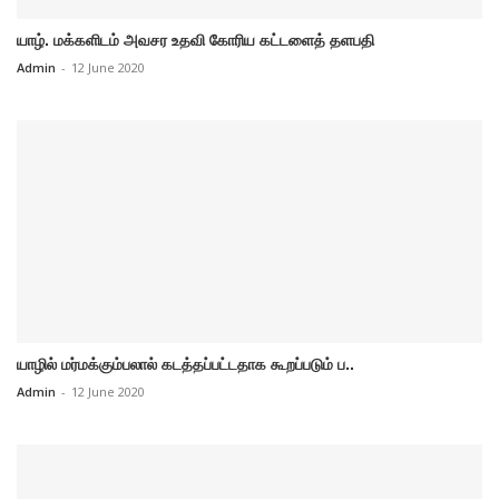
யாழ். மக்களிடம் அவசர உதவி கோரிய கட்டளைத் தளபதி
Admin
-
12 June 2020
யாழில் மர்மக்கும்பலால் கடத்தப்பட்டதாக கூறப்படும் ப..
Admin
-
12 June 2020