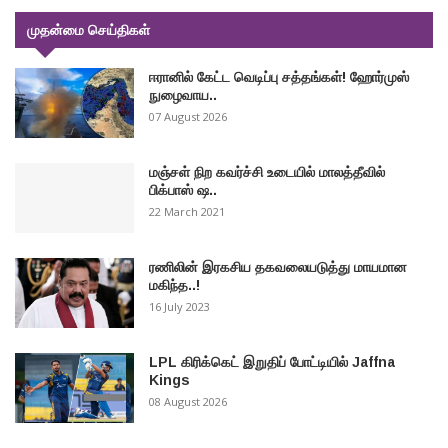
முதன்மை செய்திகள்
ஈரானில் கேட்ட வெடிப்பு சத்தங்கள்! ஹோர்முஸ்
நுழைவாய..
07 August 2026
மஞ்சள் நிற கவர்ச்சி உடையில் மாலத்தீவில்
பிக்பாஸ் ஷ..
22 March 2021
ரணிலின் இரகசிய தகவலையடுத்து மாயமான
மகிந்த..!
16 July 2023
LPL கிரிக்கெட் இறுதிப் போட்டியில் Jaffna
Kings
08 August 2026