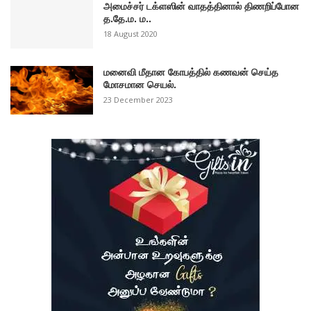
அமைச்சர் டக்ளஸின் வாதத்தினால் திணறிப்போன
த.தே.ம. ம..
18 August 2020
மனைவி மீதான கோபத்தில் கணவன் செய்த
மோசமான செயல்.
23 December 2023