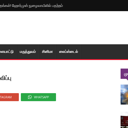
த்தங்கள்! ஹோர்முஸ் நுழைவாயிலில் பதற்றம்
ளையாட்டு
மரு‌த்துவ‌ம்
சினிமா
லைப்ஸ்டைல்
ம
ிப்பு
STAGRAM
WHATSAPP