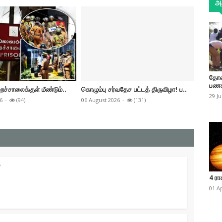
அத
தோண
பணக
ைச்சாலைக்குள் மீண்டும்..
கொழும்பு சர்வதேச பட்டத் திருவிழா! ப..
மறு அறி
29 J
6
-
(94)
06 August 2026
-
(131)
06 Augus
்
4 ரா
01 A