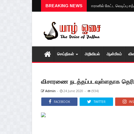
ஈரானில் கேட்ட வெடிப்பு ச
BREAKING NEWS
செய்திகள்
அறிவியல்
ஆன்மீகம்
வி
விசாரணை நடத்தப்படவுள்ளதாக தெரிவ
Admin
-
24 June 2020
-
(934)
FACEBOOK
TWITTER
IN