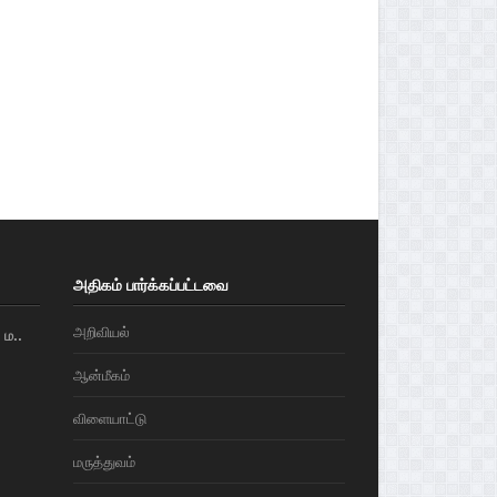
அதிகம் பார்க்கப்பட்டவை
அறிவியல்
ம..
ஆன்மீகம்
விளையாட்டு
மரு‌த்துவ‌ம்