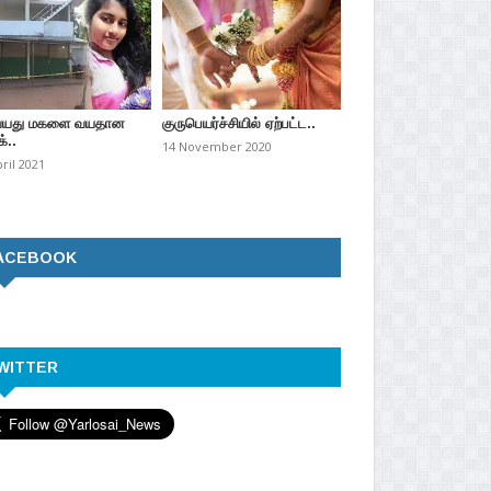
வயது மகளை வயதான
குருபெயர்ச்சியில் ஏற்பட்ட..
்..
14 November 2020
pril 2021
ACEBOOK
WITTER