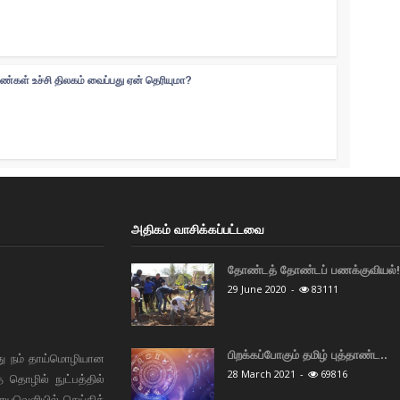
ெண்கள் உச்சி திலகம் வைப்பது ஏன் தெரியுமா?
அதிகம் வாசிக்கப்பட்டவை
தோண்டத் தோண்டப் பணக்குவியல்! 
29 June 2020
-
83111
பிறக்கப்போகும் தமிழ் புத்தாண்ட..
து நம் தாய்மொழியான
28 March 2021
-
69816
தொழில் நுட்பத்தில்
ையவெளியில் செய்தித்