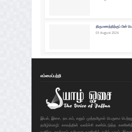
திருமணத்திற்குப் பின் ப
03 August 2026
எம்மைப்பற்றி
இயல், இசை, நாடகம், எனும் முத்தமிழால் பெருமை பெற்ற
தமிழ்மொழி. காலத்தின் வளர்ச்சி கண்டெடுத்த கணினித் 
கனிந்த, நான்காம் தமிழான கணினித் தமிழ் மூலம், இண