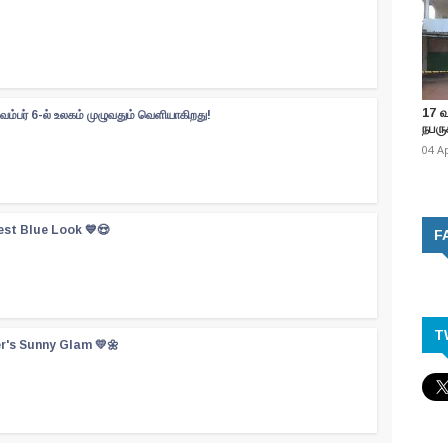
17 
வம்பர் 6-ல் உலகம் முழுவதும் வெளியாகிறது!
நபருக
04 A
est Blue Look 💙😍
F
T
er's Sunny Glam 💛🌼