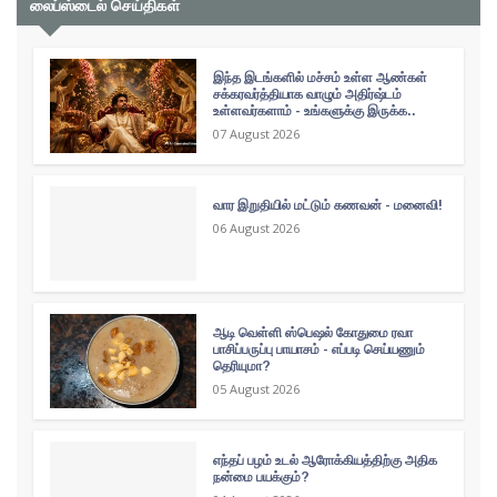
லைப்ஸ்டைல் செய்திகள்
இந்த இடங்களில் மச்சம் உள்ள ஆண்கள்
சக்கரவர்த்தியாக வாழும் அதிர்ஷ்டம்
உள்ளவர்களாம் - உங்களுக்கு இருக்க..
07 August 2026
வார இறுதியில் மட்டும் கணவன் - மனைவி!
06 August 2026
ஆடி வெள்ளி ஸ்பெஷல் கோதுமை ரவா
பாசிப்பருப்பு பாயாசம் - எப்படி செய்யணும்
தெரியுமா?
05 August 2026
எந்தப் பழம் உடல் ஆரோக்கியத்திற்கு அதிக
நன்மை பயக்கும்?