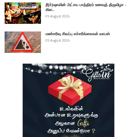
றீ(ச்)ஷாவின் அட்சய பாத்திரம் உணவுத் திருவிழா -
கிள..
05 August 2026
மண்சரிவு சிவப்பு எச்சரிக்கைகள் வாபஸ்
05 August 2026