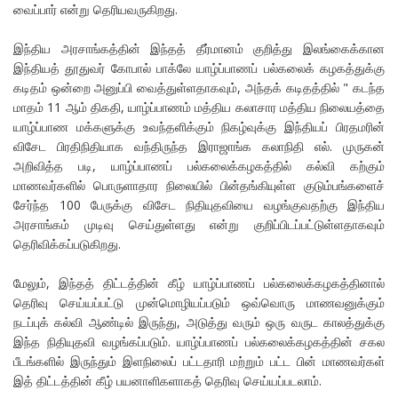
வைப்பார் என்று தெரியவருகிறது.
இந்திய அரசாங்கத்தின் இந்தத் தீர்மானம் குறித்து இலங்கைக்கான
இந்தியத் தூதுவர் கோபால் பாக்லே யாழ்ப்பாணப் பல்கலைக் கழகத்துக்கு
கடிதம் ஒன்றை அனுப்பி வைத்துள்ளதாகவும், அந்தக் கடிதத்தில் " கடந்த
மாதம் 11 ஆம் திகதி, யாழ்ப்பாணம் மத்திய கலாசார மத்திய நிலையத்தை
யாழ்ப்பாண மக்களுக்கு உவந்தளிக்கும் நிகழ்வுக்கு இந்தியப் பிரதமரின்
விசேட பிரதிநிதியாக வந்திருந்த இராஜாங்க கலாநிதி எல். முருகன்
அறிவித்த படி, யாழ்ப்பாணப் பல்கலைக்கழகத்தில் கல்வி கற்கும்
மாணவர்களில் பொருளாதார நிலையில் பின்தங்கியுள்ள குடும்பங்களைச்
சேர்ந்த 100 பேருக்கு விசேட நிதியுதவியை வழங்குவதற்கு இந்திய
அரசாங்கம் முடிவு செய்துள்ளது என்று குறிப்பிடப்பட்டுள்ளதாகவும்
தெரிவிக்கப்படுகிறது.
மேலும், இந்தத் திட்டத்தின் கீழ் யாழ்ப்பாணப் பல்கலைக்கழகத்தினால்
தெரிவு செய்யப்பட்டு முன்மொழியப்படும் ஒவ்வொரு மாணவனுக்கும்
நடப்புக் கல்வி ஆண்டில் இருந்து, அடுத்து வரும் ஒரு வருட காலத்துக்கு
இந்த நிதியுதவி வழங்கப்படும். யாழ்ப்பாணப் பல்கலைக்கழகத்தின் சகல
பீடங்களில் இருந்தும் இளநிலைப் பட்டதாரி மற்றும் பட்ட பின் மாணவர்கள்
இத் திட்டத்தின் கீழ் பயனாளிகளாகத் தெரிவு செய்யப்படலாம்.