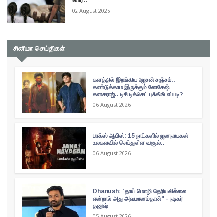
உயிர்..
02 August 2026
சினிமா செய்திகள்
களத்தில் இறங்கிய ஜேசன் சஞ்சய்..
கண்டுக்காம இருக்கும் லோகேஷ்
கனகராஜ்.. டிசி டிக்கெட் புக்கிங் எப்படி?
06 August 2026
பாக்ஸ் ஆபிஸ்: 15 நாட்களில் ஜனநாயகன்
உலகளவில் செய்துள்ள வசூல்..
06 August 2026
Dhanush: "தாய் மொழி தெரியவில்லை
என்றால் அது அவமானம்தான்" - நடிகர்
தனுஷ்
05 August 2026