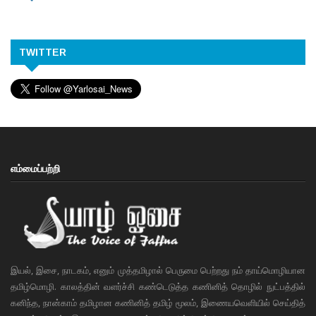
TWITTER
எம்மைப்பற்றி
இயல், இசை, நாடகம், எனும் முத்தமிழால் பெருமை பெற்றது நம் தாய்மொழியான
தமிழ்மொழி. காலத்தின் வளர்ச்சி கண்டெடுத்த கணினித் தொழில் நுட்பத்தில்
கனிந்த, நான்காம் தமிழான கணினித் தமிழ் மூலம், இணையவெளியில் செய்தித்