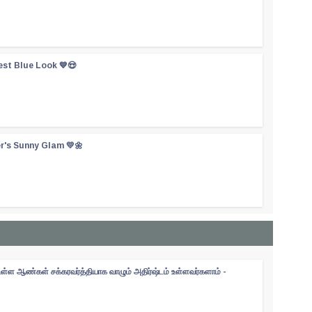
est Blue Look 💙😍
er's Sunny Glam 💛🌼
உள்ள ஆண்கள் சக்கரவர்த்தியாக வாழும் அதிர்ஷ்டம் உள்ளவர்களாம் -