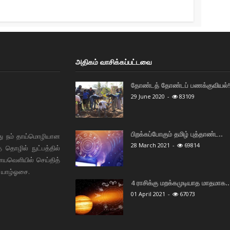
அதிகம் வாசிக்கப்பட்டவை
தோண்டத் தோண்டப் பணக்குவியல்! 
29 June 2020
-
83109
பிறக்கப்போகும் தமிழ் புத்தாண்ட..
து நம் தாய்மொழியான
28 March 2021
-
69814
தொழில் நுட்பத்தில்
ையவெளியில் செய்தித்
 யாழ்ஓசை.
4 ராசிக்கு மறக்கமுடியாத மாதமாக..
01 April 2021
-
67073