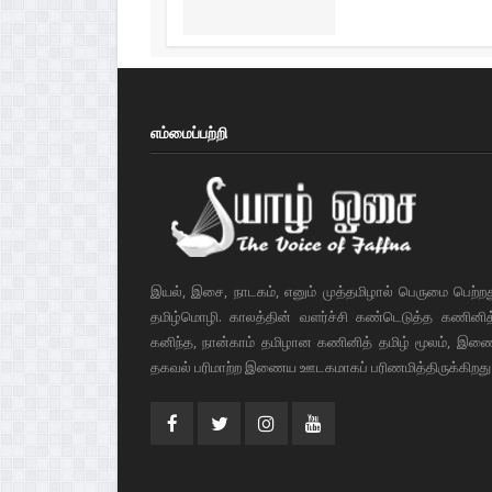
எம்மைப்பற்றி
இயல், இசை, நாடகம், எனும் முத்தமிழால் பெருமை பெற்ற
தமிழ்மொழி. காலத்தின் வளர்ச்சி கண்டெடுத்த கணினித் 
கனிந்த, நான்காம் தமிழான கணினித் தமிழ் மூலம், இண
தகவல் பரிமாற்ற இணைய ஊடகமாகப் பரிணமித்திருக்கிறது