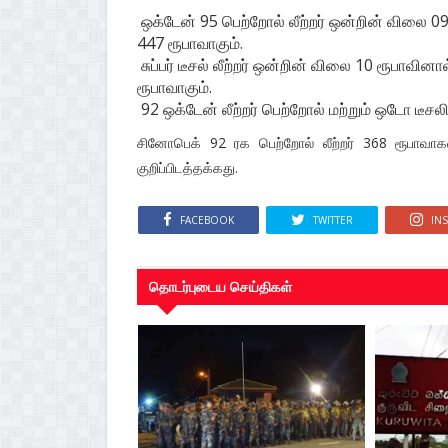
ஒக்டேன் 95 பெற்றோல் லீற்றர் ஒன்றின் விலை 0
447 ரூபாவாகும்.
சுப்பர் டீசல் லீற்றர் ஒன்றின் விலை 10 ரூபாவி
ரூபாவாகும்.
92 ஒக்டேன் லீற்றர் பெற்றோல் மற்றும் ஒடோ டீச
சினோபெக் 92 ரக பெற்றோல் லீற்றர் 368 ரூபாவாகவ
குறிப்பிடத்தக்கது.
FACEBOOK
TWITTER
IN
தொடர்புடைய செய்திகள்