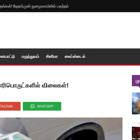
த்தங்கள்! ஹோர்முஸ் நுழைவாயிலில் பதற்றம்
ளையாட்டு
மரு‌த்துவ‌ம்
சினிமா
லைப்ஸ்டைல்
ம
எரிபொருட்களில் விலைகள்!
STAGRAM
WHATSAPP