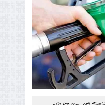
சிபெட்கோ, லங்கா ஐஓசி, சினோபெ