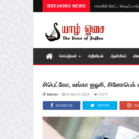
BREAKING NEWS
ஈரானில் கேட்ட வெடிப்பு ச
செய்திகள்
அறிவியல்
ஆன்மீகம்
வி
சிபெட்கோ, லங்கா ஐஓசி, சினோபெக் 
Admin
-
05 March 2024
-
(1027)
FACEBOOK
TWITTER
IN