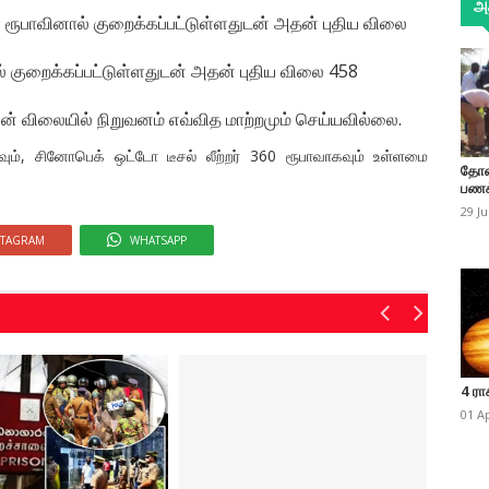
அத
9 ரூபாவினால் குறைக்கப்பட்டுள்ளதுடன் அதன் புதிய விலை
னால் குறைக்கப்பட்டுள்ளதுடன் அதன் புதிய விலை 458
லின் விலையில் நிறுவனம் எவ்வித மாற்றமும் செய்யவில்லை.
ும், சினோபெக் ஒட்டோ டீசல் லீற்றர் 360 ரூபாவாகவும் உள்ளமை
தோண
பணக
29 J
STAGRAM
WHATSAPP
4 ரா
01 A