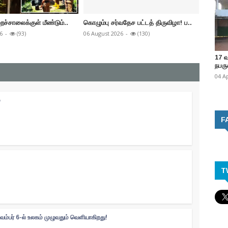
ைச்சாலைக்குள் மீண்டும்..
கொழும்பு சர்வதேச பட்டத் திருவிழா! ப..
மறு அறி
6
-
(93)
06 August 2026
-
(130)
06 Augus
17 
நபருக
04 A
்
F
T
வம்பர் 6-ல் உலகம் முழுவதும் வெளியாகிறது!