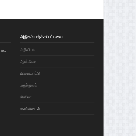
அதிகம் பார்க்கப்பட்டவை
அறிவியல்
ம..
ஆன்மீகம்
விளையாட்டு
மரு‌த்துவ‌ம்
சினிமா
லைப்ஸ்டைல்