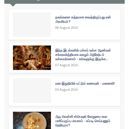
நகங்களை சுத்தமாக வைத்திருப்பது ஏன்
அவசியம்?
08 August 2026
இந்த இடங்களில் மச்சம் உள்ள ஆண்கள்
சக்கரவர்த்தியாக வாழும் அதிர்ஷ்டம்
உள்ளவர்களாம் - உங்களுக்கு இருக்க..
07 August 2026
வார இறுதியில் மட்டும் கணவன் - மனைவி!
06 August 2026
ஆடி வெள்ளி ஸ்பெஷல் கோதுமை ரவா
பாசிப்பருப்பு பாயாசம் - எப்படி செய்யணும்
தெரியுமா?