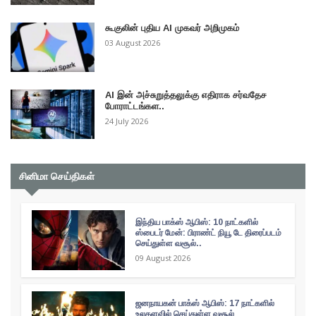
கூகுலின் புதிய AI முகவர் அறிமுகம்
03 August 2026
AI இன் அச்சுறுத்தலுக்கு எதிராக சர்வதேச
போராட்டங்கள..
24 July 2026
சினிமா செய்திகள்
இந்திய பாக்ஸ் ஆபிஸ்: 10 நாட்களில்
ஸ்பைடர் மேன்: பிராண்ட் நியூ டே திரைப்படம்
செய்துள்ள வசூல்..
09 August 2026
ஜனநாயகன் பாக்ஸ் ஆபிஸ்: 17 நாட்களில்
உலகளவில் செய்துள்ள வசூல்