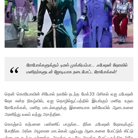
ரோபோக்களுக்கும் டிரஸ் முக்கியம்பா... ஃபேஷன் ஷோவில்
மனிதர்களுடன் ஜோடியாக நடைபோட்ட ரோபோக்கள்!
தென் கொரியாவின் சியோல் நகரில் நடந்த மேக்33: பிசிகல் ஏ.ஐ ஃபேஷன்
ஷோ என்ற நிகழ்வில், ஏ.ஐ தொழில்நுட்பத்தில் இயங்கும் மனித உருவ
ரோபோக்கள், மனித மாடல்களுக்கு இணையாக ரன்வேயில் ஆடைகளை
அணிந்து வலம் வந்து அசத்தின.
கொஞ்சம் கற்பனை பண்ணிப் பாருங்க... நீங்க ஃபேஷன் ஷோவுக்குப்
போறீங்க. அங்க அழகான மாடல்கள் புதுப்புது ஆடைகளை போட்டுக் கிட்டு
ஸ்டைலா நடந்து வர்றாங்க. அவங்க கூடவே அவங்க போட்டிருக்கிற அதே