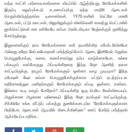
வந்த காட்சி பார்வையாளர்களை வியப்பில் ஆழ்த்தியது. ரோபோக்களின்
இரும்பு எலும்புக்கூடு உடலமைப்புக்கு ஏத்த மாதிரி ஆடைகள்
செதுக்கியிருந்தாங்க டிசைனர்கள். 1970-களின் ரெட்ரோ பாணி
ஆடைகள், பட்டு உடைகள், மினுமினுக்கும் விண்வெளி காலத்து மெட்டாலிக்
ஜாக்கெட்டுகள் என ரன்வேயே சும்மா அண்டார்டிகா ரேஞ்சுக்குக் குளிர்ந்து
போயிருந்தது.
இதுவரைக்கும் நாம ரோபோக்களை கார் தயாரிக்கிற ஃபேக்டரியிலயோ
அல்லது ஏதோ லேப்-லயோதான் பார்த்திருப்போம். ஆனா, இனிமேல் அதுங்க
பொழுதுபோக்கு, கலை, கலாச்சாரம்னு நம்ம வாழ்க்கையோட எல்லா
பக்கமும் வரப்போகுது அப்படிங்கிறதை இந்த ஷோ ஆணித் தரமா
காட்டியிருக்கு. நாமும் ரோபோக்களும் ஒன்னா வாழ முடியுமா? இந்த
ஃபேஷன் ஷோ சும்மா பொழுதுபோக்குக்காக மட்டும் நடத்தப்படல.
எதிர்காலத்துல மனிதர்களும் ரோபோக்களும் எப்படி ஒன்னா, சண்டை
இல்லாம கூடி வாழப் போறோம்? அப்படிங்கிற ஒரு பெரிய கேள்வியையும்,
அதுக்கான அழகான பதிலையும் இந்த ஷோ நமக்குக் காட்டியிருக்கு.
சீக்கிரமே உங்க வீட்டுப் பக்கத்து துணிக்கடையில "ரோபோக்களுக்கான
பிரத்யேக ஆடைகள் ஆஃபரில் கிடைக்கின்றன" எனப் போர்டு பார்த்தால்
ஆச்சரியப்படாதீங்க..