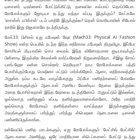
டிசைனர் டிரஸ்ஸைப் போட்டுக்கிட்டு, தலையில கவ்பாய் தொப்பியோட
ரோபோக்களும் ஜோடியா நடந்து வந்தா எப்படி இருக்கும்? கேட்கவே
'சைன்ஸ் ஃபிக்சன்' படம் மாதிரி இருக்குல்ல? தென் கொரியாவின் சியோல்
நகரில் இது நிஜமாகவே நடந்திருக்கு.
மேக்33: பிசிகல் ஏ.ஐ ஃபேஷன் ஷோ (Mach33: Physical AI Fashion
Show) என்ற பெயரில் நடந்த இந்த எதிர்கால ஃபேஷன் திருவிழா, இப்போ
சோசியல் மீடியாவில் செம வைரல். இந்த வினோதமான ஐடியாவுக்குப்
பின்னாடி இருக்கிற கேலக்ஸி கார்ப்பரேஷன் நிறுவனத்தோட சிஇஓ சோய்
யாங்-ஹோ என்ன சொல்றார் தெரியுமா? நாம ரோபோக்களை பத்தி
யோசிக்கும்போது மெஷினா மட்டும் பார்க்கிறோம். ஆனா, எதிர்காலத்தில்
அதுங்க நம்ம கூடவே வாழப்போகுது. அப்போ மனிதர்களைப் போலவே
ரோபோக்களுக்கும் ஆடைகள் அணிய வேண்டிய தேவை இருக்குல்ல.
அதை யோசிச்சுதான் இந்த ஷோவை நடத்தினோம். அதுமட்டும் இல்லங்க,
ஒவ்வொரு மனிதனும் எப்படி தனித்துவமானவங்களோ, அதே மாதிரி
ஒவ்வொரு ரோபோவும் தனித்தன்மை வாய்ந்ததா இருக்கணும்னு
அவங்களுக்காகப் பார்த்துப் பார்த்து ஸ்பெஷலா ஆடைகளை டிசைன்
பண்ணியிருக்காங்க.
ரன்வேயில் மனித மாடல்களும், ஏ.ஐ ரோபோக்களும் 'மேட்சிங் மேட்சிங்'
ஆடைகளை அணிந்து, ஒரே மாதிரியான ஸ்டெப்களைப் போட்டு நடந்து