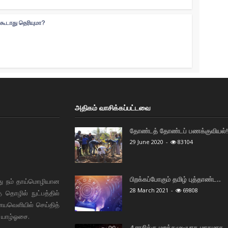
்கூடாது தெரியுமா?
அதிகம் வாசிக்கப்பட்டவை
தோண்டத் தோண்டப் பணக்குவியல்! 
29 June 2020
-
83104
பிறக்கப்போகும் தமிழ் புத்தாண்ட..
து நம் தாய்மொழியான
28 March 2021
-
69808
தொழில் நுட்பத்தில்
ையவெளியில் செய்தித்
 யாழ்ஓசை.
4 ராசிக்கு மறக்கமுடியாத மாதமாக..