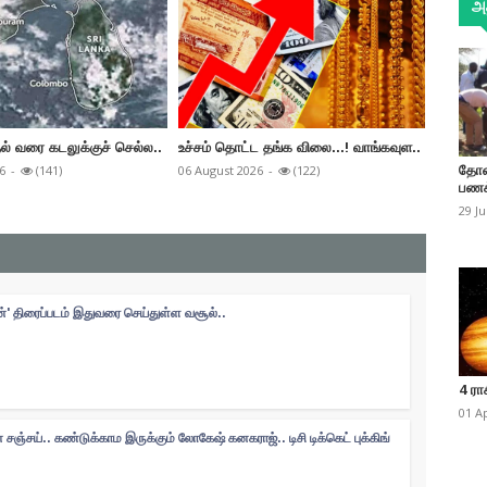
அத
ல் வரை கடலுக்குச் செல்ல..
உச்சம் தொட்ட தங்க விலை...! வாங்கவுள..
குளவி க
மாணவர்
6
-
(141)
06 August 2026
-
(122)
தோண
06 Augus
பணக
29 J
ன்' திரைப்படம் இதுவரை செய்துள்ள வசூல்..
4 ரா
01 A
சஞ்சய்.. கண்டுக்காம இருக்கும் லோகேஷ் கனகராஜ்.. டிசி டிக்கெட் புக்கிங்