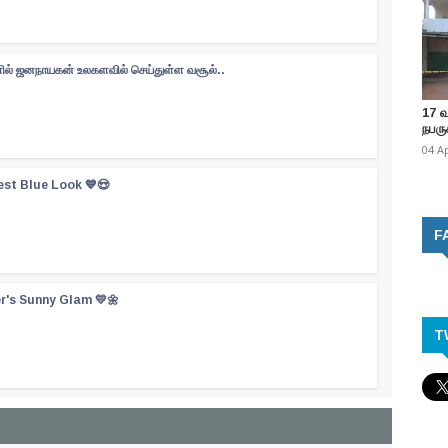
களில் ஜனநாயகன் உலகளவில் செய்துள்ள வசூல்..
17 
நபருக
04 A
est Blue Look 💙😍
F
er's Sunny Glam 💛🌼
T