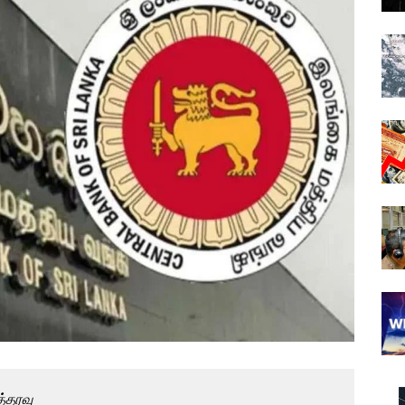
்தரவு