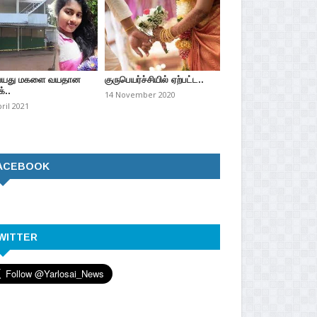
வயது மகளை வயதான
குருபெயர்ச்சியில் ஏற்பட்ட..
்..
14 November 2020
pril 2021
ACEBOOK
WITTER