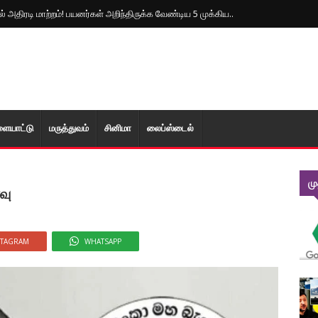
 அதிரடி மாற்றம்! பயனர்கள் அறிந்திருக்க வேண்டிய 5 முக்கிய..
ளையாட்டு
மரு‌த்துவ‌ம்
சினிமா
லைப்ஸ்டைல்
ம
வு
STAGRAM
WHATSAPP