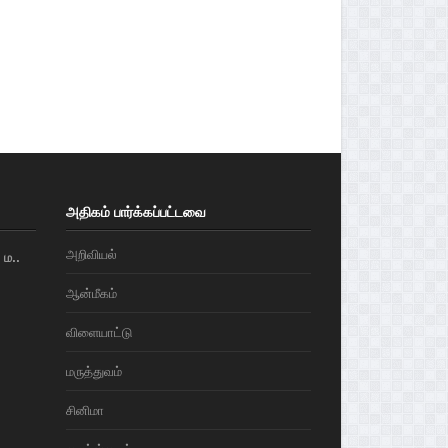
அதிகம் பார்க்கப்பட்டவை
அறிவியல்
ம..
ஆன்மீகம்
விளையாட்டு
மரு‌த்துவ‌ம்
சினிமா