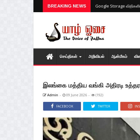
Google Storage விதிகளில்
BREAKING NEWS
செய்திகள்
அறிவியல்
ஆன்மீகம்
வி
இலங்கை மத்திய வங்கி அதிரடி உத்தர
Admin
-
09 June 2026
-
(192)
FACEBOOK
TWITTER
IN