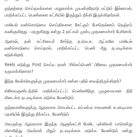
குற்றத்தை செய்தவர்களை பாதுகாக்க முயன்றதோடு மட்டும் இல்லாமல்,
பாதிக்கப்பட்ட பெண்ணை கட்சியில் இருந்தும் நீக்கி இருக்கிறார்கள்.
பாலியல் வன்கொடுமை செய்திகளை கேட்கும் போதெல்லாம் நெஞ்சம்
கலங்குகிறது - பதறுகிறது என்று 2 நாட்கள் முன்பு முதலமைச்சர் பேசினார்.
ஆனால், தன் கட்சியைச் சேர்ந்த த.வெ.க. ஆட்களே பாலியல்
வன்கொடுமை செய்தால், பாதிக்கப்பட்ட பெண் மீது நடவடிக்கை
எடுக்கிறார்.
Reels எடுத்து Post செய்ய தான் 'சிங்கப்பெண்' பிரிவை முதலமைச்சர்
உருவாக்கினாரா?
இந்த கேள்விகளுக்கு முதலமைச்சர் என்ன பதில் வைத்திருக்கிறார்?
ஸ்ரீவைகுண்டத்தில் பாதிக்கப்பட்டப் பெண்ணிற்கு முழுமையான நீதி
கிடைக்க நடவடிக்கை எடுக்க வேண்டும்.
குற்றவாளிகளுக்கு ஆதரவாக செயல்பட்ட எம்.எல்.ஏ சரவணன் உடனடியாக
பதவியில் இருந்து நீக்கப்பட வேண்டும்.
அவருக்கு ஆதரவாக இருந்த ஆளுங்கட்சி மேலிட புள்ளிகள் யாரென்று
விசாரித்து அவர்கள் மீதும் நடவடிக்கை எடுக்க வேண்டும் என்று