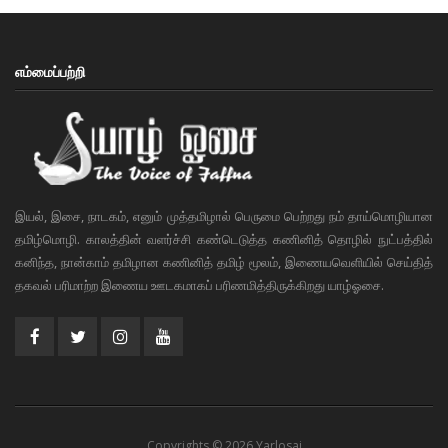
எம்மைப்பற்றி
இயல், இசை, நாடகம், எனும் முத்தமிழால் பெருமை பெற்றது நம் தாய்மொழியான
தமிழ்மொழி. காலத்தின் வளர்ச்சி கண்டெடுத்த கணினித் தொழில் நுட்பத்தில்
கனிந்த, நான்காம் தமிழான கணினித் தமிழ் மூலம், இணையவெளியில் செய்தித்
தகவல் பரிமாற்ற இணைய ஊடகமாகப் பரிணமித்திருக்கிறது யாழ்ஓசை.
Copyrights © 2026 Yarlosai