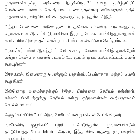
முதலமைச்சருக்கு அக்கறை இருக்கிறதா?" என்று தமிழ்நாட்டுப்
பெண்களை எல்லாம் கொதிப்படைய வைத்துள்ளது ஸ்ரீவைகுண்டத்தில்
முதலமைச்சர் விஜயின் ரசிகை ஒருவருக்கு நடந்துள்ள அநீதி.
அந்தப் பெண்ணை ஸ்ரீவைகுண்டம் த.வெ.க எம்.எல்.ஏ. சரவணனுக்கு
நெருக்கமான அக்கட்சி நிர்வாகிகள் இருவர், வேலை வாங்கித்தருவதாகக்
கூறி காரில் அழைத்துச் சென்று பாலியல் வன்கொடுமை செய்துள்ளனர்.
அமைச்சர் புஸ்ஸி ஆனந்திடம் பேசி உனக்கு வேலை வாங்கித் தருகிறேன்
என்று எம்.எல்.ஏ சரவணன் சமரசம் பேச முயன்றதாக பாதிக்கப்பட்டப் பெண்
கூறியுள்ளார்.
இதேபோல், இன்னொரு பெண்ணும் பாதிக்கப்பட்டுள்ளதாக அந்தப் பெண்
கூறுகிறார்.
இன்னொரு அமைச்சருக்கும் இந்தப் பிரச்சனை தெரியும் என்கிறார்.
எல்லாம் மேலிடத்துக்கு தெரியும் என்று குற்றவாளிகள் கூறியதாகவும்
சொல்லி உள்ளார்.
ஆளுங்கட்சியில் "யார் அந்த மேலிடம்" என்று மக்கள் கேட்கின்றனர்.
'தனிமனித ஒழுக்கம்' பற்றி பாடமெடுத்துள்ள முதலமைச்சரின்
ஒட்டுமொத்த Sofa Model அரசும், இந்த விவகாரத்தை மூடிமறைக்க
முயன்றுள்ளது.