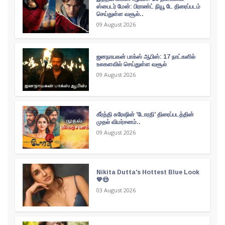
ஸ்பைடர் மேன்: பிராண்ட் நியூ டே திரைப்படம்
செய்துள்ள வசூல்..
09 August 2026
ஜனநாயகன் பாக்ஸ் ஆபிஸ்: 17 நாட்களில்
உலகளவில் செய்துள்ள வசூல்
09 August 2026
கீர்த்தி சுரேஷின் 'டோரதி' திரைப்படத்தின்
முதல் விமர்சனம்..
09 August 2026
Nikita Dutta's Hottest Blue Look
💙😍
03 August 2026