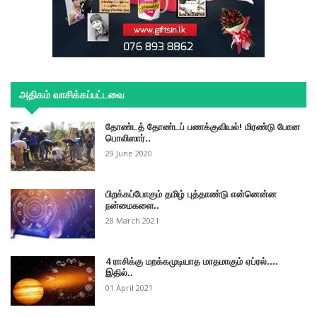
அதிகம் வாசிக்கப்பட்டவை
தோண்டத் தோண்டப் பணக்குவியல்! மிரண்டு போன
பொலிஸார்..
29 June 2020
பிறக்கப்போகும் தமிழ் புத்தாண்டு என்னென்ன
நன்மைகளை..
28 March 2021
4 ராசிக்கு மறக்கமுடியாத மாதமாகும் ஏப்ரல்....
இதில்..
01 April 2021