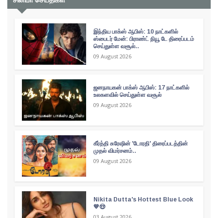
சினிமா செய்திகள்
இந்திய பாக்ஸ் ஆபிஸ்: 10 நாட்களில்
ஸ்பைடர் மேன்: பிராண்ட் நியூ டே திரைப்படம்
செய்துள்ள வசூல்..
09 August 2026
ஜனநாயகன் பாக்ஸ் ஆபிஸ்: 17 நாட்களில்
உலகளவில் செய்துள்ள வசூல்
09 August 2026
கீர்த்தி சுரேஷின் 'டோரதி' திரைப்படத்தின்
முதல் விமர்சனம்..
09 August 2026
Nikita Dutta's Hottest Blue Look
💙😍
03 August 2026