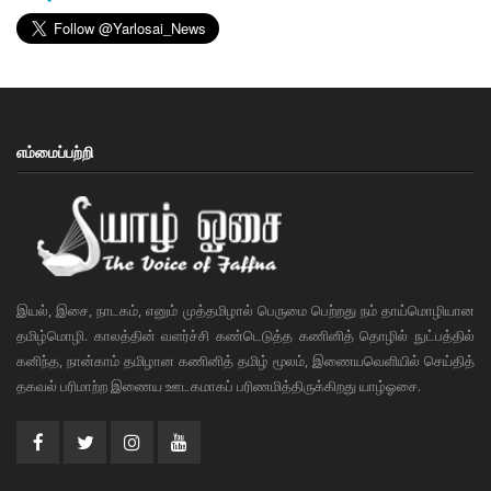
எம்மைப்பற்றி
இயல், இசை, நாடகம், எனும் முத்தமிழால் பெருமை பெற்றது நம் தாய்மொழியான
தமிழ்மொழி. காலத்தின் வளர்ச்சி கண்டெடுத்த கணினித் தொழில் நுட்பத்தில்
கனிந்த, நான்காம் தமிழான கணினித் தமிழ் மூலம், இணையவெளியில் செய்தித்
தகவல் பரிமாற்ற இணைய ஊடகமாகப் பரிணமித்திருக்கிறது யாழ்ஓசை.