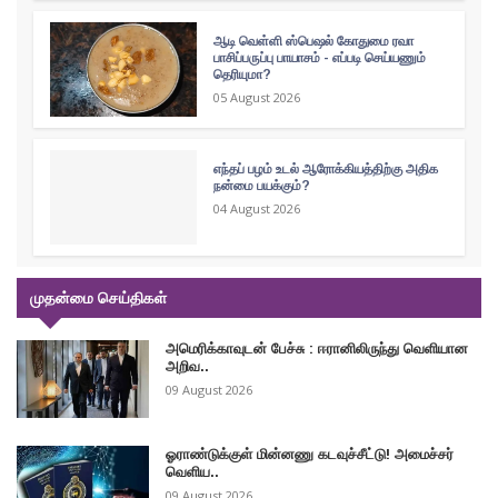
ஆடி வெள்ளி ஸ்பெஷல் கோதுமை ரவா
பாசிப்பருப்பு பாயாசம் - எப்படி செய்யணும்
தெரியுமா?
05 August 2026
எந்தப் பழம் உடல் ஆரோக்கியத்திற்கு அதிக
நன்மை பயக்கும்?
04 August 2026
முதன்மை செய்திகள்
அமெரிக்காவுடன் பேச்சு : ஈரானிலிருந்து வெளியான
அறிவ..
09 August 2026
ஓராண்டுக்குள் மின்னணு கடவுச்சீட்டு! அமைச்சர்
வெளிய..
09 August 2026