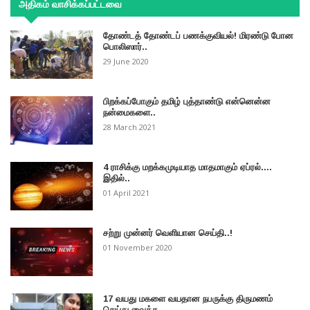
அதிகம் வாசிக்கப்பட்டவை
தோண்டத் தோண்டப் பணக்குவியல்! மிரண்டு போன
பொலிஸார்..
29 June 2020
பிறக்கப்போகும் தமிழ் புத்தாண்டு என்னென்ன
நன்மைகளை..
28 March 2021
4 ராசிக்கு மறக்கமுடியாத மாதமாகும் ஏப்ரல்....
இதில்..
01 April 2021
சற்று முன்னர் வெளியான செய்தி..!
01 November 2020
17 வயது மகளை வயதான நபருக்கு திருமணம்
செய்து வைக்க..