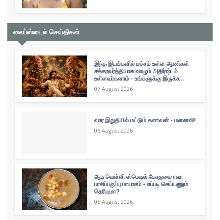
லைப்ஸ்டைல் செய்திகள்
இந்த இடங்களில் மச்சம் உள்ள ஆண்கள்
சக்கரவர்த்தியாக வாழும் அதிர்ஷ்டம்
உள்ளவர்களாம் - உங்களுக்கு இருக்க..
07 August 2026
வார இறுதியில் மட்டும் கணவன் - மனைவி!
06 August 2026
ஆடி வெள்ளி ஸ்பெஷல் கோதுமை ரவா
பாசிப்பருப்பு பாயாசம் - எப்படி செய்யணும்
தெரியுமா?
05 August 2026