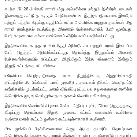
கடந்த பிப்.28-ம் தேதி ஈரான் மீது அமெரிக்கா மற்றும் இஸ்ரேல் படைகள்
இணைந்து கூட்டு தாக்குதல் மேற்கொண்டன. இதற்கு பதிலடியாக இஸ்ரேல்
மற்றும் மத்திய கிழக்கு பகுதியில் உள்ள அமெரிக்க ராணுவ தளங்கள் மீது
ஈரான் தாக்குதல் நடத்தியது. இதனால் மேற்காசியாவில் போர் மூண்டது.
போர் காரணமாக கச்சா எண்ணெய் விநியோகம் பாதிக்கப்பட்டது.
இந்நிலையில், கடந்த ஏப்.9-ம் தேதி அமெரிக்கா மற்றும் ஈரான் இடையில்
போர் நிறுத்தம் அறிவிக்கப்பட்டது. தொடர்ந்து இருதரப்பும் அமைதி
பேச்சுவார்த்தையில் ஈடுபட்டன. இருப்பினும் இந்த விவகாரம் இன்னும்
இறுதி கட்டத்தை எட்டவில்லை.
யுரேனியம் செறிவூட்டுவதை ஈரான் நிறுத்தினால், அணுமின்சக்தி
திட்டத்தில் 30 பில்லியன் டாலர் முதலீடு , தடைகள் நீக்கம், வெளிநாட்டு
வங்கிகளில் முடக்கப்பட்ட பணம் விடுவிப்பு உட்பட பல சலுகைகளை அளிக்க
அமெரிக்க முடிவு செய்துள்ளதாக தகவல் வெளியாகி உள்ளது.
இந்நிலையில் வெள்ளிக்கிழமை பேசிய அதிபர் ட்ரம்ப், “போர் நிறுத்தத்தை
நீட்டிப்பது தொடர்பாக இறுதி முடிவை எட்டும் வகையில் உயர்நிலை
ஆலோசனைக் கூட்டம் ஒன்றை கூட்டவுள்ளதாகக் கூறினார்.
மிக முக்கியப் பிரச்சினையான அணு ஆயுத தயாரிப்பு தொடர்பான
அமெரிக்க நிபந்தனைக்கு ஈரான் இன்னும் உடன்படாத நிலையில் பாதுகாப்பு