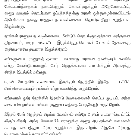
பேச்சுவார்த்தைகள் நடைபெற்றுக் கொண்டிருக்கும் அதேவேளையில்,
அணு ஆயுதம் தொடர்பான ஒப்பந்தத்துக்கு ஈரான் ஒத்துழைக்காவிட்டால்
அமெரிக்கா தனது ராணுவ நடவடிக்கையை தொடர்வதிலும் உறுதியாக
இருக்கிறது.
நாங்கள் ராணுவ நடவடிக்கையை மீண்டும் தொடங்குவதற்கான அத்தனை
திறமையும், பலமும் எங்களிடம் இருக்கிறது. சொல்லப் போனால் தேவைக்கு
அதிகமாகவே தயாராக இருக்கிறோம்.
எங்களுடைய ராணுவத் தளவாட பலமானது ஈரானை தாண்டியும், உலகில்
எங்கு வேண்டுமானாலும் போர் நெருக்கடியை சமாளிக்கும் அளவுக்கு
சிறந்த இடத்தில் உள்ளது.
ஈரான் மோதலில் கவனமாக இருக்கும் நேரத்தில் இந்தோ - பசிபிக்
பிரச்சினையையும் நாங்கள் உற்று கவனித்து வருகிறோம்.
எங்களால் ஒரே நேரத்தில் இரண்டு வேலைகளைச் செய்ய முடியும். அந்த
வகையில் நாங்கள் எங்கள் ராணுவ பலத்தை மெருகேற்றி வருகிறோம்.
இந்தப் போர் நிறுத்தம் நீடிக்க வேண்டும் என்றே அதிபர் டொனால்டு ட்ரம்ப்
விரும்புகிறார். அதே வேளையில் ஈரானுக்கு அணு ஆயுதங்கள் வசமாகக்
கூடாது என்பதிலும் அவர் உறுதியாக இருக்கிறார். அதுவே அவரது
பொறுமைக்கும் காரணம்” என்றார்.