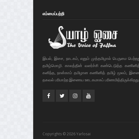
எம்மைப்பற்றி
இயல், இசை, நாடகம், எனும் முத்தமிழால் பெருமை பெற்ற
தமிழ்மொழி. காலத்தின் வளர்ச்சி கண்டெடுத்த கணினித் 
கனிந்த, நான்காம் தமிழான கணினித் தமிழ் மூலம், இண
தகவல் பரிமாற்ற இணைய ஊடகமாகப் பரிணமித்திருக்கிறது
Copyrights © 2026 Yarlosai