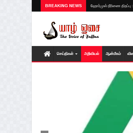
ஹோர்முஸ் நீரிணை திறப்பு 
BREAKING NEWS
செய்திகள்
அறிவியல்
ஆன்மீகம்
வி
1
2
3
4
5