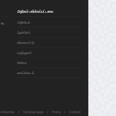
அதிகம் பார்க்கப்பட்டவை
அறிவியல்
ம..
ஆன்மீகம்
விளையாட்டு
மரு‌த்துவ‌ம்
சினிமா
லைப்ஸ்டைல்
Advertise
Yarlosai Apps
Policy
Contact