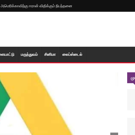
: அமெரிக்காவிற்கு ஈரான் விதிக்கும் நிபந்தனை
ளையாட்டு
மரு‌த்துவ‌ம்
சினிமா
லைப்ஸ்டைல்
ம