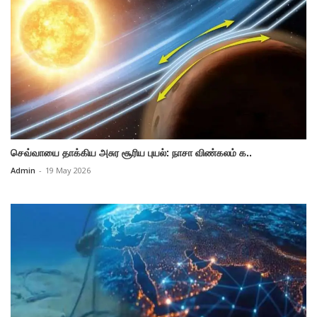
செவ்வாயை தாக்கிய அசுர சூரிய புயல்: நாசா விண்கலம் க..
Admin
-
19 May 2026