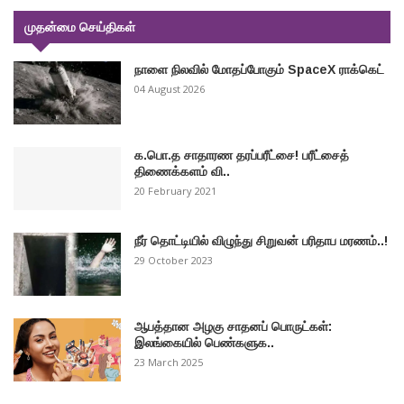
முதன்மை செய்திகள்
நாளை நிலவில் மோதப்போகும் SpaceX ராக்கெட்
04 August 2026
க.பொ.த சாதாரண தரப்பரீட்சை! பரீட்சைத்
திணைக்களம் வி..
20 February 2021
நீர் தொட்டியில் விழுந்து சிறுவன் பரிதாப மரணம்..!
29 October 2023
ஆபத்தான அழகு சாதனப் பொருட்கள்:
இலங்கையில் பெண்களுக..
23 March 2025