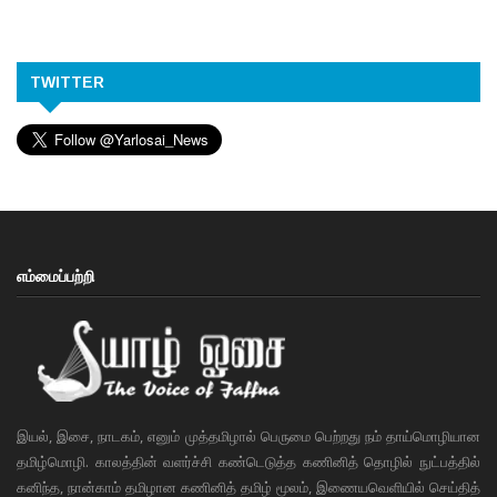
TWITTER
எம்மைப்பற்றி
இயல், இசை, நாடகம், எனும் முத்தமிழால் பெருமை பெற்றது நம் தாய்மொழியான
தமிழ்மொழி. காலத்தின் வளர்ச்சி கண்டெடுத்த கணினித் தொழில் நுட்பத்தில்
கனிந்த, நான்காம் தமிழான கணினித் தமிழ் மூலம், இணையவெளியில் செய்தித்