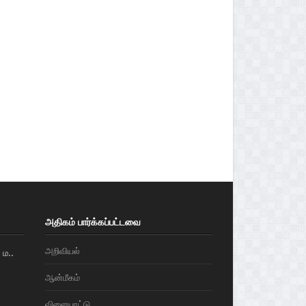
அதிகம் பார்க்கப்பட்டவை
அறிவியல்
ம..
ஆன்மீகம்
விளையாட்டு