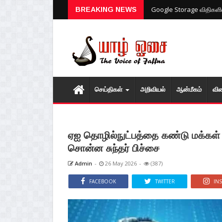
ரஷ்யா - உக்ரைன் போரில் மீண
BREAKING NEWS
Google Storage விதிகளில்
செய்திகள்
அறிவியல்
ஆன்மீகம்
வி
ஏஐ தொழில்நுட்பத்தை கண்டு மக்கள்
சொன்ன சுந்தர் பிச்சை
Admin
-
26 May 2026
-
(387)
FACEBOOK
TWITTER
IN