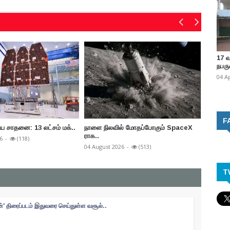
17 
நபருக
04 A
F
ிய சாதனை: 13 லட்சம் மக்..
நாளை நிலவில் மோதப்போகும் SpaceX
கூகுலின்
ராக..
6
-
(118)
03 Augus
04 August 2026
-
(513)
T
ன்' திரைப்படம் இதுவரை செய்துள்ள வசூல்..