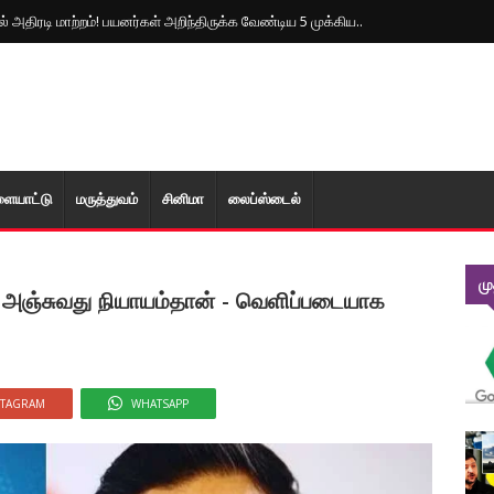
்டும் பதற்றம்...! இரு பக்கமும் தீரமடையும் தாக்குதல்கள்
 அதிரடி மாற்றம்! பயனர்கள் அறிந்திருக்க வேண்டிய 5 முக்கிய..
ளையாட்டு
மரு‌த்துவ‌ம்
சினிமா
லைப்ஸ்டைல்
ம
 அஞ்சுவது நியாயம்தான் - வெளிப்படையாக
STAGRAM
WHATSAPP