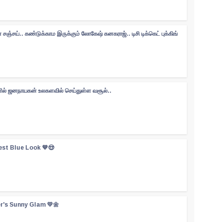
சஞ்சய்.. கண்டுக்காம இருக்கும் லோகேஷ் கனகராஜ்.. டிசி டிக்கெட் புக்கிங்
களில் ஜனநாயகன் உலகளவில் செய்துள்ள வசூல்..
est Blue Look 💙😍
er's Sunny Glam 💛🌼