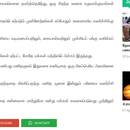
அத
ால்களை தகர்த்தெறிந்து, ஒரு சிறந்த உலகை உருவாக்குவார்கள்
துறையில் ஏற்படும் முன்னேற்றங்கள் எப்போதும் உலகளாவிய வளர்ச்சிக்கு
சியை வடிவமைப்பதிலும், கையாள்வதிலும் முக்கியப் பங்கு வகிக்கப்
தோண
பணக
்கள் ஏற்பட்ட போதே மக்கள் மத்தியில் அச்சம் இருந்தது.
29 J
ி என்பது மனிதகுலம் இதுவரை கண்டிராத ஒரு மிகப்பெரிய அளவிலான
்றத்ததை கிரகிப்பதற்கு மனித மூளை இன்னும் பரிணாம வளர்ச்சி
்தை என்னவாக மாற்றுமோ என்று மக்கள் கவலைப்படுவது முற்றிலும்
4 ரா
01 A
STAGRAM
WHATSAPP