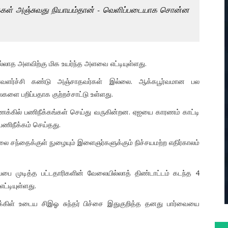
்கள் அஞ்சுவது நியாயம்தான் - வெளிப்படையாக சொன்ன
்லாத அளவிற்கு மிக உயர்ந்த அளவை எட்டியுள்ளது.
ுரவளர்ச்சி கண்டு அஞ்சாதவர்கள் இல்லை. ஆக்கபூர்வமான பல
ை பறிப்பதாக குற்றச்சாட்டு உள்ளது.
க்கில் பணிநீக்கங்கள் செய்து வருகின்றன. ஏஐயை காரணம் காட்டி
ணிநீக்கம் செய்தது.
ேலை சந்தைக்குள் நுழையும் இளைஞர்களுக்கும் நிச்சயமற்ற எதிர்காலம்
ிப்பை முடித்த பட்டதாரிகளின் வேலையில்லாத் திண்டாட்டம் கடந்த 4
்டியுள்ளது.
்கிள் உடைய சிஇஓ சுந்தர் பிச்சை இதுகுறித்த தனது பார்வையை