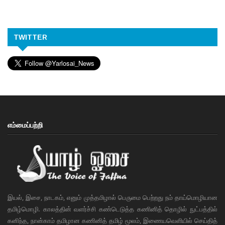
TWITTER
எம்மைப்பற்றி
இயல், இசை, நாடகம், எனும் முத்தமிழால் பெருமை பெற்றது நம் தாய்மொழியான
தமிழ்மொழி. காலத்தின் வளர்ச்சி கண்டெடுத்த கணினித் தொழில் நுட்பத்தில்
கனிந்த, நான்காம் தமிழான கணினித் தமிழ் மூலம், இணையவெளியில் செய்தித்