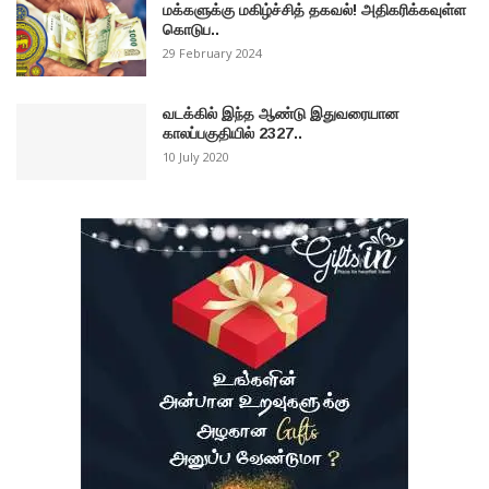
மக்களுக்கு மகிழ்ச்சித் தகவல்! அதிகரிக்கவுள்ள
கொடுப..
29 February 2024
வடக்கில் இந்த ஆண்டு இதுவரையான
காலப்பகுதியில் 2327..
10 July 2020