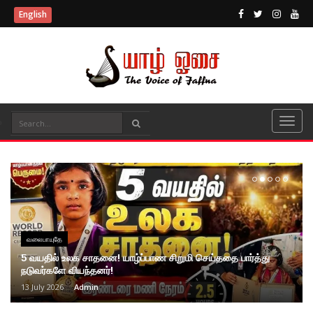
English
வலைபாயுதே
5 வயதில் உலக சாதனை! யாழ்ப்பாண சிறுமி செய்ததை பார்த்து
நடுவர்களே வியந்தனர்!
13 July 2026
Admin