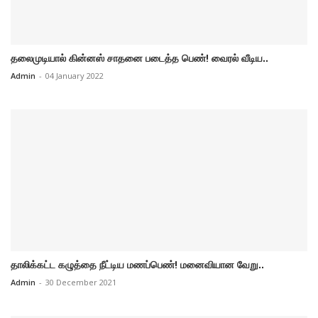
தலைமுடியால் கின்னஸ் சாதனை படைத்த பெண்! வைரல் வீடிய..
Admin
-
04 January 2022
தாலிக்கட்ட கழுத்தை நீட்டிய மணப்பெண்! மனைவியான வேறு..
Admin
-
30 December 2021