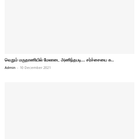
வெறும் மருதாணியில் மேலாடை அணிந்தபடி... சர்ச்சையை க..
Admin
-
10 December 2021