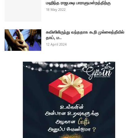
மஹிந்த ராஜபக்ஷ பாராளுமன்றத்திற்கு
18 May 2022
சுவிஸிலிருந்து வந்ததாக கூறி முல்லைத்தீவில்
தாய், ம..
12 April 2024