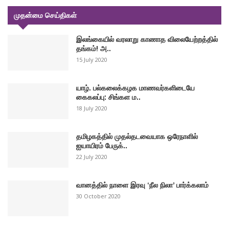
முதன்மை செய்திகள்
இலங்கையில் வரலாறு காணாத விலையேற்றத்தில்
தங்கம்! அ..
15 July 2020
யாழ். பல்கலைக்கழக மாணவர்களிடையே
கைகலப்பு: சிங்கள ம..
18 July 2020
தமிழகத்தில் முதல்தடவையாக ஒரேநாளில்
ஐயாயிரம் பேருக்..
22 July 2020
வானத்தில் நாளை இரவு ‘நீல நிலா’ பார்க்கலாம்
30 October 2020