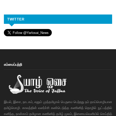
TWITTER
எம்மைப்பற்றி
இயல், இசை, நாடகம், எனும் முத்தமிழால் பெருமை பெற்றது நம் தாய்மொழியான
தமிழ்மொழி. காலத்தின் வளர்ச்சி கண்டெடுத்த கணினித் தொழில் நுட்பத்தில்
கனிந்த, நான்காம் தமிழான கணினித் தமிழ் மூலம், இணையவெளியில் செய்தித்