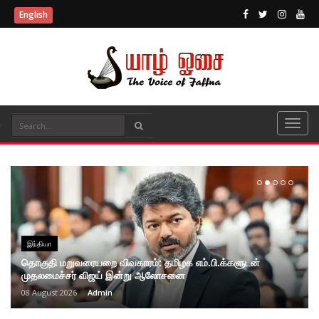
English
இந்தியா
தொகுதி மறுவரையறை விவகாரம்: தமிழக எம்.பி.க்களுடன்
முதலமைச்சர் விஜய் இன்று ஆலோசனை
08 August 2026
Admin