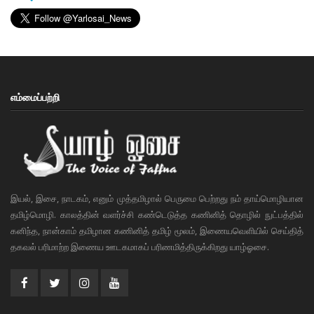
எம்மைப்பற்றி
இயல், இசை, நாடகம், எனும் முத்தமிழால் பெருமை பெற்றது நம் தாய்மொழியான
தமிழ்மொழி. காலத்தின் வளர்ச்சி கண்டெடுத்த கணினித் தொழில் நுட்பத்தில்
கனிந்த, நான்காம் தமிழான கணினித் தமிழ் மூலம், இணையவெளியில் செய்தித்
தகவல் பரிமாற்ற இணைய ஊடகமாகப் பரிணமித்திருக்கிறது யாழ்ஓசை.