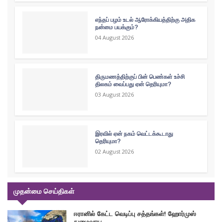
எந்தப் பழம் உடல் ஆரோக்கியத்திற்கு அதிக
நன்மை பயக்கும்?
04 August 2026
திருமணத்திற்குப் பின் பெண்கள் உச்சி
திலகம் வைப்பது ஏன் தெரியுமா?
03 August 2026
இரவில் ஏன் நகம் வெட்டக்கூடாது
தெரியுமா?
02 August 2026
முதன்மை செய்திகள்
ஈரானில் கேட்ட வெடிப்பு சத்தங்கள்! ஹோர்முஸ்
நுழைவாய..