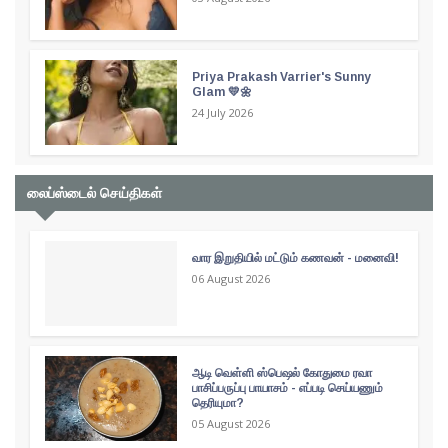
Priya Prakash Varrier's Sunny
Glam 💛🌼
24 July 2026
லைப்ஸ்டைல் செய்திகள்
வார இறுதியில் மட்டும் கணவன் - மனைவி!
06 August 2026
ஆடி வெள்ளி ஸ்பெஷல் கோதுமை ரவா
பாசிப்பருப்பு பாயாசம் - எப்படி செய்யணும்
தெரியுமா?
05 August 2026