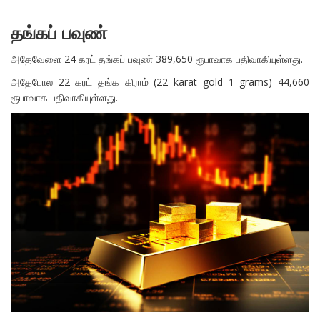
தங்கப் பவுண்
அதேவேளை 24 கரட் தங்கப் பவுண் 389,650 ரூபாவாக பதிவாகியுள்ளது.
அதேபோல 22 கரட் தங்க கிராம் (22 karat gold 1 grams) 44,660
ரூபாவாக பதிவாகியுள்ளது.