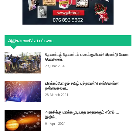
அதிகம் வாசிக்கப்பட்டவை
தோண்டத் தோண்டப் பணக்குவியல்! மிரண்டு போன
பொலிஸார்..
29 June 2020
பிறக்கப்போகும் தமிழ் புத்தாண்டு என்னென்ன
நன்மைகளை..
28 March 2021
4 ராசிக்கு மறக்கமுடியாத மாதமாகும் ஏப்ரல்....
இதில்..
01 April 2021