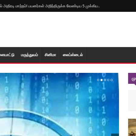
 அதிரடி மாற்றம்! பயனர்கள் அறிந்திருக்க வேண்டிய 5 முக்கிய..
ளையாட்டு
மரு‌த்துவ‌ம்
சினிமா
லைப்ஸ்டைல்
ம