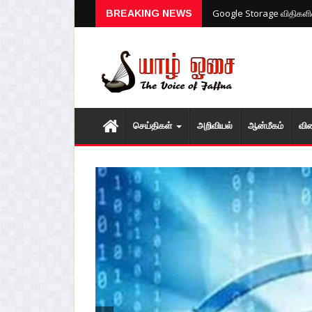
Google Storage விதிகளில்
BREAKING NEWS
செய்திகள்
அறிவியல்
ஆன்மீகம்
வி
1
2
3
4
5