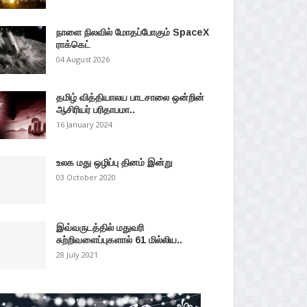
நாளை நிலவில் மோதப்போகும் SpaceX
ராக்கெட்
04 August 2026
தமிழ் வித்தியாலய பாடசாலை ஒன்றின்
ஆசிரியர் பரிதாபமா..
16 January 2024
உலக மது ஒழிப்பு தினம் இன்று
03 October 2020
இவ்வருடத்தில் மதுவரி
சுற்றிவளைப்புகளால் 61 மில்லிய..
28 July 2021