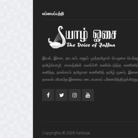
எம்மைப்பற்றி
இயல், இசை, நாடகம், எனும் முத்தமிழால் பெருமை பெற்ற
தமிழ்மொழி. காலத்தின் வளர்ச்சி கண்டெடுத்த கணினித் 
கனிந்த, நான்காம் தமிழான கணினித் தமிழ் மூலம், இண
தகவல் பரிமாற்ற இணைய ஊடகமாகப் பரிணமித்திருக்கிறது
Copyrights © 2026 Yarlosai