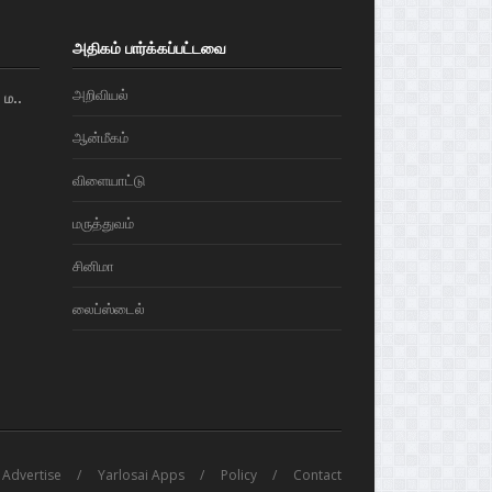
அதிகம் பார்க்கப்பட்டவை
அறிவியல்
ம..
ஆன்மீகம்
விளையாட்டு
மரு‌த்துவ‌ம்
சினிமா
லைப்ஸ்டைல்
Advertise
Yarlosai Apps
Policy
Contact