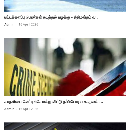
மட்டக்களப்பு பெண்கள் கடத்தல் வழக்கு - நீதிமன்றம் வ..
Admin
-
16 April 2026
காதலியை வெட்டிக்கொன்று விட்டு தப்பியோடிய காதலன் -..
Admin
-
15 April 2026