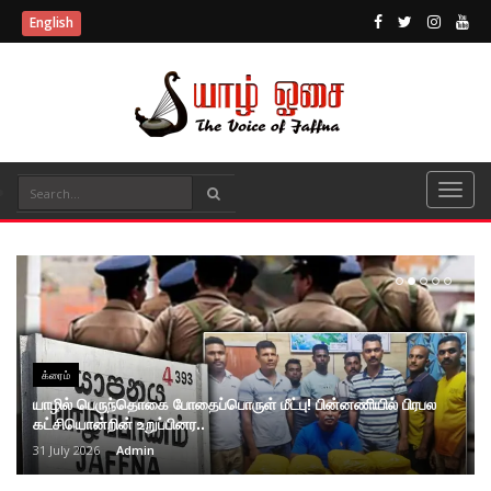
English
க்ரைம்
யாழில் பெருந்தொகை போதைப்பொருள் மீட்பு! பின்னணியில் பிரபல
கட்சியொன்றின் உறுப்பினர..
31 July 2026
Admin