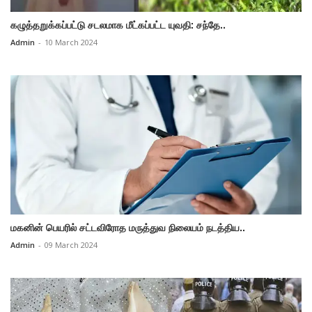
கழுத்தறுக்கப்பட்டு சடலமாக மீட்கப்பட்ட யுவதி: சந்தே..
Admin
-
10 March 2024
மகனின் பெயரில் சட்டவிரோத மருத்துவ நிலையம் நடத்திய..
Admin
-
09 March 2024