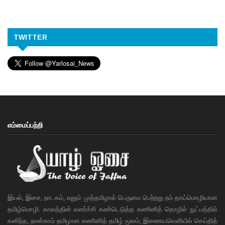
TWITTER
எம்மைப்பற்றி
இயல், இசை, நாடகம், எனும் முத்தமிழால் பெருமை பெற்றது நம் தாய்மொழியான
தமிழ்மொழி. காலத்தின் வளர்ச்சி கண்டெடுத்த கணினித் தொழில் நுட்பத்தில்
கனிந்த, நான்காம் தமிழான கணினித் தமிழ் மூலம், இணையவெளியில் செய்தித்