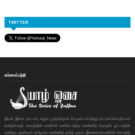
TWITTER
எம்மைப்பற்றி
இயல், இசை, நாடகம், எனும் முத்தமிழால் பெருமை பெற்றது நம் தாய்மொழியான
தமிழ்மொழி. காலத்தின் வளர்ச்சி கண்டெடுத்த கணினித் தொழில் நுட்பத்தில்
கனிந்த, நான்காம் தமிழான கணினித் தமிழ் மூலம், இணையவெளியில் செய்தித்