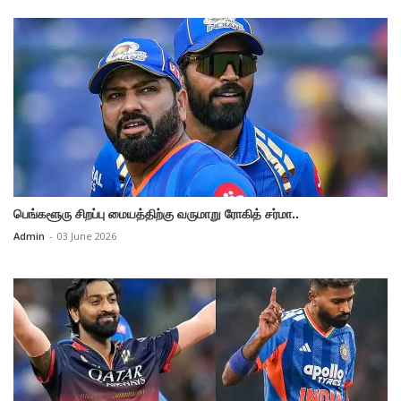
பெங்களூரு சிறப்பு மையத்திற்கு வருமாறு ரோகித் சர்மா..
Admin
-
03 June 2026