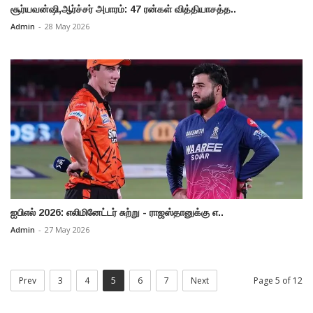
சூர்யவன்ஷி,ஆர்ச்சர் அபாரம்: 47 ரன்கள் வித்தியாசத்த..
Admin
-
28 May 2026
ஐபிஎல் 2026: எலிமினேட்டர் சுற்று - ராஜஸ்தானுக்கு எ..
Admin
-
27 May 2026
Prev
3
4
5
6
7
Next
Page 5 of 12