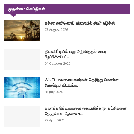
முதன்மை செய்திகள்
கச்சா எண்ணெய் விலையில் திடீர் வீழ்ச்சி
03 August 2026
திவுலபிட்டியில் மறு அறிவித்தல் வரை
பிறப்பிக்கப்பட்..
04 October 2020
Wi-Fi பாவனையாளர்கள் தெரிந்து கொள்ள
வேண்டிய விடயங்க..
28 July 2026
கணக்கறிக்கைகளை கையளிக்காத கட்சிகளை
தேர்தல்கள் ஆணைக..
22 April 2021