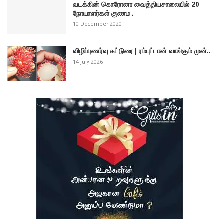
வடக்கின் கொரோனா வைத்தியசாலையில் 20
நோயாளர்கள் குணம..
10 December 2020
விழிப்புணர்வு கட்டுரை | ரம்புட்டான் வாங்கும் முன்..
14 July 2026