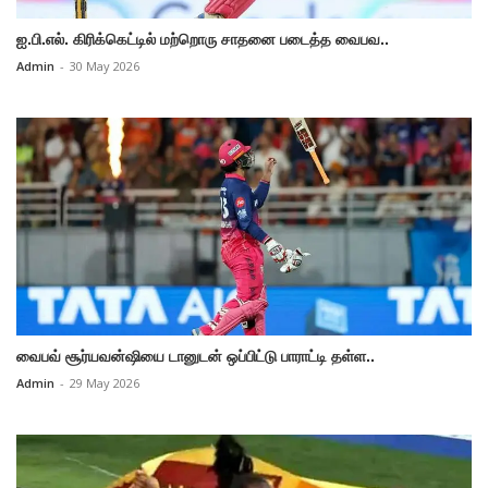
ஐ.பி.எல். கிரிக்கெட்டில் மற்றொரு சாதனை படைத்த வைபவ..
Admin
-
30 May 2026
வைபவ் சூர்யவன்ஷியை டானுடன் ஒப்பிட்டு பாராட்டி தள்ள..
Admin
-
29 May 2026